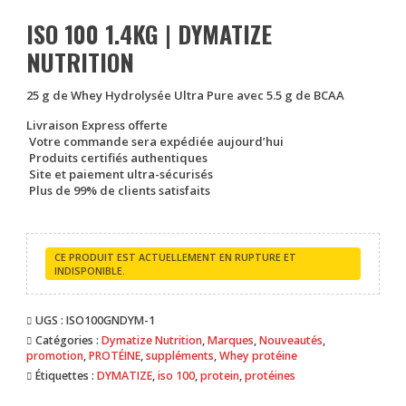
ISO 100 1.4KG | DYMATIZE
NUTRITION
25 g de Whey Hydrolysée Ultra Pure
avec 5.5 g de BCAA
Livraison Express offerte
Votre commande sera expédiée aujourd’hui
Produits certifiés authentiques
Site et paiement ultra-sécurisés
Plus de 99% de clients satisfaits
CE PRODUIT EST ACTUELLEMENT EN RUPTURE ET
INDISPONIBLE.
UGS :
ISO100GNDYM-1
Catégories :
Dymatize Nutrition
,
Marques
,
Nouveautés
,
promotion
,
PROTÉINE
,
suppléments
,
Whey protéine
Étiquettes :
DYMATIZE
,
iso 100
,
protein
,
protéines