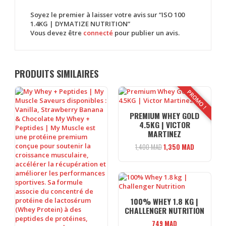
Soyez le premier à laisser votre avis sur “ISO 100
1.4KG | DYMATIZE NUTRITION”
Vous devez être
connecté
pour publier un avis.
PRODUITS SIMILAIRES
PROMO !
PREMIUM WHEY GOLD
4.5KG | VICTOR
MARTINEZ
Le
Le
1,400
MAD
1,350
MAD
prix
prix
initial
actuel
était :
est :
1,400 MAD.
1,350 MAD
100% WHEY 1.8 KG |
CHALLENGER NUTRITION
749
MAD