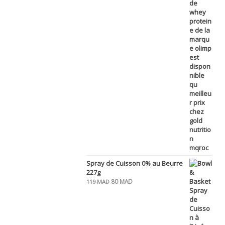
Spray de Cuisson 0% au Beurre
227g
Le
Le
80
MAD
119
MAD
prix
prix
initial
actuel
était :
est :
119 MAD.
80 MAD.