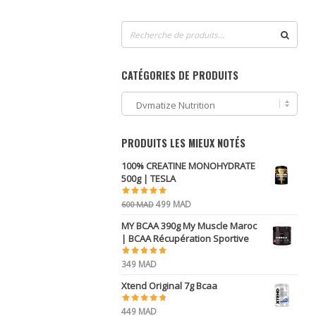
Recherche
pour :
CATÉGORIES DE PRODUITS
PRODUITS LES MIEUX NOTÉS
100% CREATINE MONOHYDRATE
500g | TESLA
Le
Le
499
MAD
600
MAD
prix
prix
MY BCAA 390g My Muscle Maroc
initial
actuel
| BCAA Récupération Sportive
était :
est :
600 MAD.
499 MAD.
349
MAD
Xtend Original 7g Bcaa
449
MAD