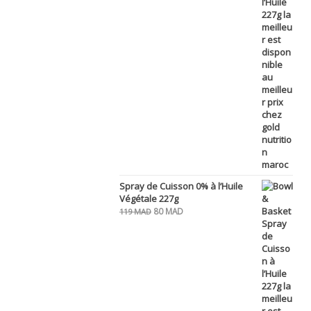
Spray de Cuisson 0% à l’Huile
Végétale 227g
Le
Le
80
MAD
119
MAD
prix
prix
initial
actuel
était :
est :
119 MAD.
80 MAD.