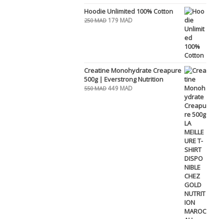
Hoodie Unlimited 100% Cotton
Le
Le
179
MAD
250
MAD
prix
prix
initial
actuel
était :
est :
250 MAD.
179 MAD.
Creatine Monohydrate Creapure
500g | Everstrong Nutrition
Le
Le
449
MAD
550
MAD
prix
prix
initial
actuel
était :
est :
550 MAD.
449 MAD.