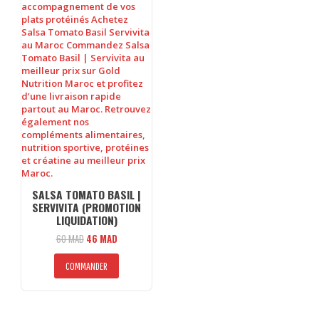
SALSA TOMATO BASIL |
SERVIVITA (PROMOTION
LIQUIDATION)
Le
Le
60
MAD
46
MAD
prix
prix
initial
actuel
COMMANDER
était :
est :
60 MAD.
46 MAD.