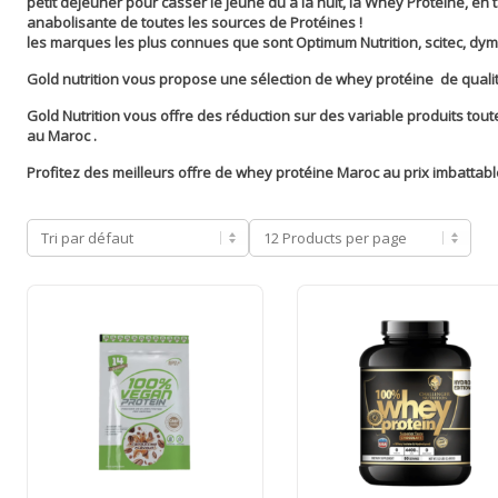
petit déjeuner pour casser le jeûne dû à la nuit, la Whey Protéine, en 
anabolisante de toutes les sources de Protéines !
les marques les plus connues que sont Optimum Nutrition, scitec, dym
Gold nutrition vous propose une sélection de whey protéine de qualité
Gold Nutrition vous offre des réduction sur des variable produits toute
au Maroc .
Profitez des meilleurs offre de whey protéine Maroc au prix imbattable
whey protéine maroc