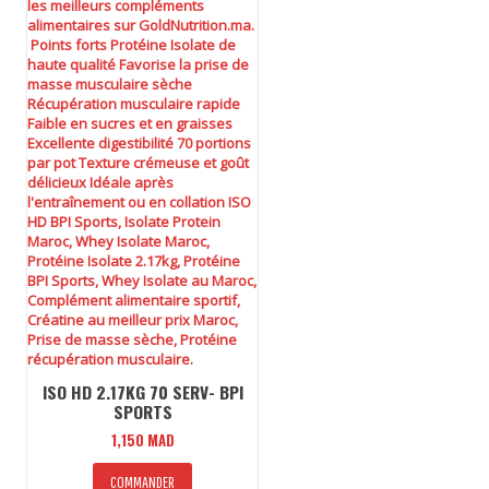
ISO HD 2.17KG 70 SERV- BPI
SPORTS
1,150
MAD
Ce
COMMANDER