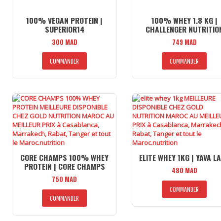
100% VEGAN PROTEIN |
100% WHEY 1.8 KG |
SUPERIOR14
CHALLENGER NUTRITIO
300
MAD
749
MAD
Ce
COMMANDER
COMMANDER
produit
a
plusieurs
variations.
Les
options
peuvent
être
choisies
sur
la
CORE CHAMPS 100% WHEY
ELITE WHEY 1KG | YAVA L
page
PROTEIN | CORE CHAMPS
480
MAD
du
750
MAD
produit
Ce
COMMANDER
Ce
prod
COMMANDER
produit
a
a
plus
plusieurs
varia