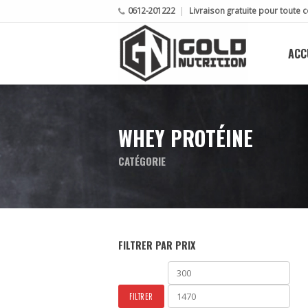
0612-201222
Livraison gratuite pour tout
ACC
WHEY PROTÉINE
CATÉGORIE
FILTRER PAR PRIX
Prix
Prix
min
max
FILTRER