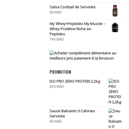
Salsa Cocktail de Servivita
60
MAD
My Whey+Peptides My Muscle –
Whey Protéine Riche en
Peptides
749
MAD
PROMOTION
ISO PRO ZERO PROTEIN 2,2kg
820
MAD
Sauce Balsamic 0 Calories
Servivita
60
MAD