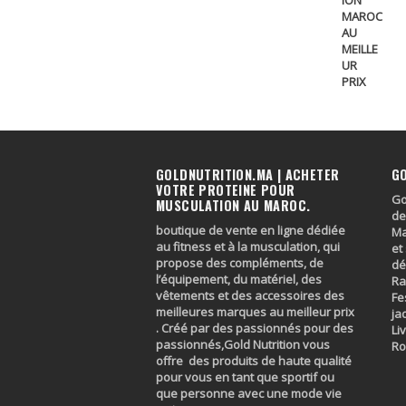
GOLDNUTRITION.MA | ACHETER
G
VOTRE PROTEINE POUR
Go
MUSCULATION AU MAROC.
de
boutique de vente en ligne dédiée
Ma
au fitness et à la musculation, qui
et
propose des compléments, de
dé
l’équipement, du matériel, des
Ra
vêtements et des accessoires des
Fe
meilleures marques au meilleur prix
ja
. Créé par des passionnés pour des
Li
passionnés,Gold Nutrition vous
R
offre des produits de haute qualité
pour vous en tant que sportif ou
que personne avec une mode vie