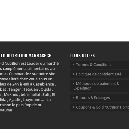
OLD NUTRITION MARRAKECH
LIENS UTILES
ld Nutrition est Leader du marché
Termes & Conditions
s compléments alimentaires au
roc . Commandez sur notre site
Politique de confidentialité
 soyez livré chez vous sous un
Méthodes de paiement &
lais de 24h à 48h à Casablanca ,
Expédition
bat , Tanger , Tetouan , Oujda ,
s , Meknès , béni mellal , Safi , El
Retours & Echanges
dida , Agadir , Laayoune ... - La
vraison la plus Rapide au
Coupons & Gold Nutrition Point
oyaume