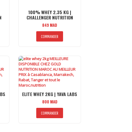
100% WHEY 2.35 KG |
N
CHALLENGER NUTRITION
849
MAD
COMMANDER
ABS
ELITE WHEY 2KG | YAVA LABS
800
MAD
Ce
COMMANDER
uit
produit
a
ieurs
plusieurs
tions.
variations.