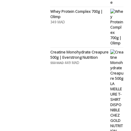
Whey Protein Complex 700g |
Olimp
349
MAD
Creatine Monohydrate Creapure
500g | Everstrong Nutrition
Le
Le
449
MAD
550
MAD
prix
prix
initial
actuel
était :
est :
550 MAD.
449 MAD.