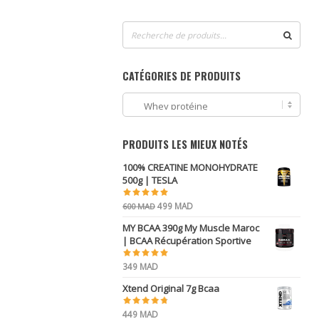
Recherche
pour :
CATÉGORIES DE PRODUITS
PRODUITS LES MIEUX NOTÉS
100% CREATINE MONOHYDRATE
500g | TESLA
Le
Le
499
MAD
600
MAD
prix
prix
MY BCAA 390g My Muscle Maroc
initial
actuel
| BCAA Récupération Sportive
était :
est :
600 MAD.
499 MAD.
349
MAD
Xtend Original 7g Bcaa
449
MAD