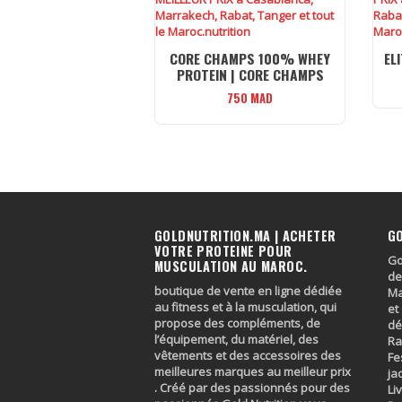
CORE CHAMPS 100% WHEY
EL
PROTEIN | CORE CHAMPS
750
MAD
GOLDNUTRITION.MA | ACHETER
G
VOTRE PROTEINE POUR
Go
MUSCULATION AU MAROC.
de
boutique de vente en ligne dédiée
Ma
au fitness et à la musculation, qui
et
propose des compléments, de
dé
l’équipement, du matériel, des
Ra
vêtements et des accessoires des
Fe
meilleures marques au meilleur prix
ja
. Créé par des passionnés pour des
Li