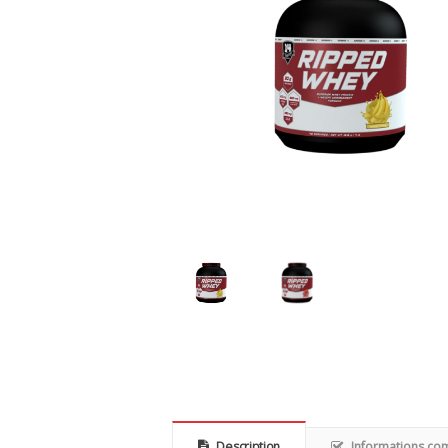
Description
Informations co