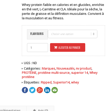
Whey protein faible en calories et en glucides, enrichie
en thé vert, L-Carnitine et CLA. Idéale pour la sèche, la
perte de graisse et la définition musculaire. Convient à
la musculation et au fitness.
FLAVOURS
quantité
AJOUTER AU PANIER
de
Ripped
Whey
1,8kg
UGS :
ND
|
Catégories :
Marques
,
Nouveautés
,
nv product
,
Superior14
PROTÉINE
,
protéine multi-source
,
superior 14
,
Whey
protéine
Étiquettes :
Ripped
,
Superior14
,
whey
mplémentaires
Avis (0)