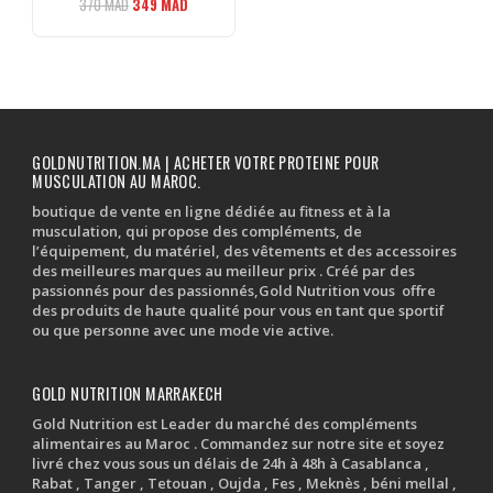
Le
Le
370
MAD
349
MAD
prix
prix
initial
actuel
était :
est :
370 MAD.
349 MAD.
GOLDNUTRITION.MA | ACHETER VOTRE PROTEINE POUR
MUSCULATION AU MAROC.
boutique de vente en ligne dédiée au fitness et à la
musculation, qui propose des compléments, de
l’équipement, du matériel, des vêtements et des accessoires
des meilleures marques au meilleur prix . Créé par des
passionnés pour des passionnés,Gold Nutrition vous offre
des produits de haute qualité pour vous en tant que sportif
ou que personne avec une mode vie active.
GOLD NUTRITION MARRAKECH
Gold Nutrition est Leader du marché des compléments
alimentaires au Maroc . Commandez sur notre site et soyez
livré chez vous sous un délais de 24h à 48h à Casablanca ,
Rabat , Tanger , Tetouan , Oujda , Fes , Meknès , béni mellal ,