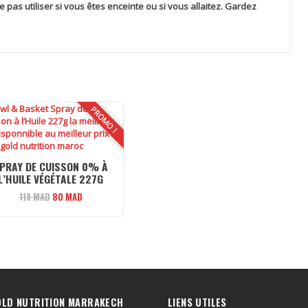
 pas utiliser si vous êtes enceinte ou si vous allaitez. Gardez
PROMO !
PRAY DE CUISSON 0% À
L’HUILE VÉGÉTALE 227G
Le
Le
119
MAD
80
MAD
prix
prix
initial
actuel
était :
est :
119 MAD.
80 MAD.
OLD NUTRITION MARRAKECH
LIENS UTILES