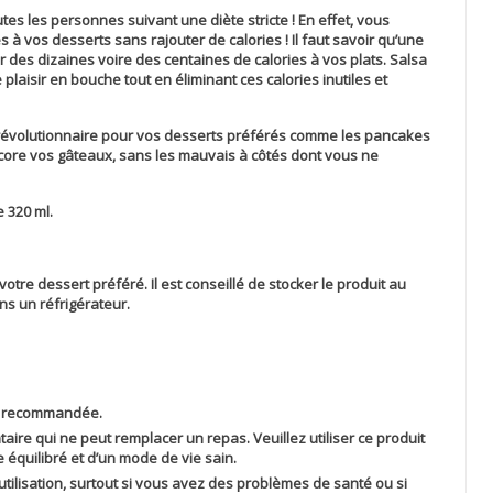
outes les personnes suivant une diète stricte ! En effet, vous
 vos desserts sans rajouter de calories ! Il faut savoir qu’une
r des dizaines voire des centaines de calories à vos plats.
Salsa
laisir en bouche tout en éliminant ces calories inutiles et
 révolutionnaire pour vos desserts préférés comme les pancakes
core vos gâteaux, sans les mauvais à côtés dont vous ne
e 320 ml.
re dessert préféré. Il est conseillé de stocker le produit au
ns un réfrigérateur.
re recommandée.
ire qui ne peut remplacer un repas. Veuillez utiliser ce produit
 équilibré et d’un mode de vie sain.
tilisation, surtout si vous avez des problèmes de santé ou si