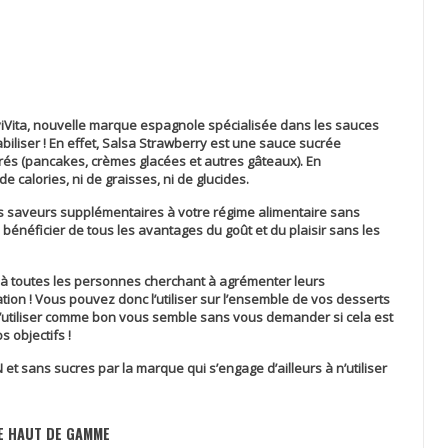
iVita, nouvelle marque espagnole spécialisée dans les sauces
liser ! En effet,
Salsa Strawberry
est une sauce sucrée
rés (pancakes, crèmes glacées et autres gâteaux). En
e calories, ni de graisses, ni de glucides.
es saveurs supplémentaires à votre régime alimentaire sans
 bénéficier de tous les avantages du goût et du plaisir sans les
 à toutes les personnes cherchant à agrémenter leurs
ation ! Vous pouvez donc l’utiliser sur l’ensemble de vos desserts
l’utiliser comme bon vous semble sans vous demander si cela est
 objectifs !
N
et sans sucres par la marque qui s’engage d’ailleurs à n’utiliser
E HAUT DE GAMME