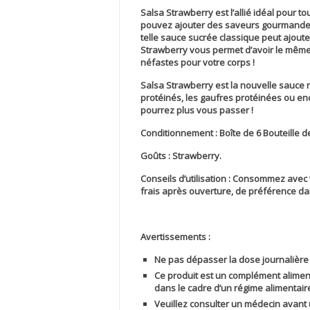
Salsa Strawberry
est l’allié idéal pour t
pouvez ajouter des saveurs gourmandes à
telle sauce sucrée classique peut ajoute
Strawberry
vous permet d’avoir le même p
néfastes pour votre corps !
Salsa Strawberry
est la nouvelle sauce
protéinés, les gaufres protéinées ou en
pourrez plus vous passer !
Conditionnement :
Boîte de 6 Bouteille d
Goûts :
Strawberry.
Conseils d’utilisation :
Consommez avec vot
frais après ouverture, de préférence da
Avertissements :
Ne pas dépasser la dose journaliè
Ce produit est un complément alimenta
dans le cadre d’un régime alimentaire
Veuillez consulter un médecin avant u