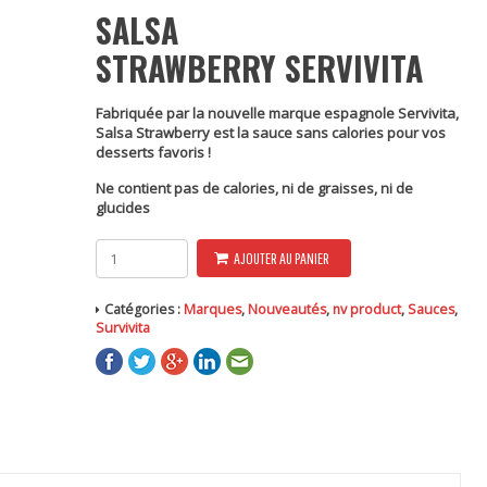
SALSA
STRAWBERRY SERVIVITA
Fabriquée par la nouvelle marque espagnole Servivita,
Salsa Strawberry est la sauce sans calories pour vos
desserts favoris !
Ne contient pas de calories, ni de graisses, ni de
glucides
quantité
AJOUTER AU PANIER
de
Salsa
Strawberry
Catégories :
Marques
,
Nouveautés
,
nv product
,
Sauces
,
-
Survivita
Servivita