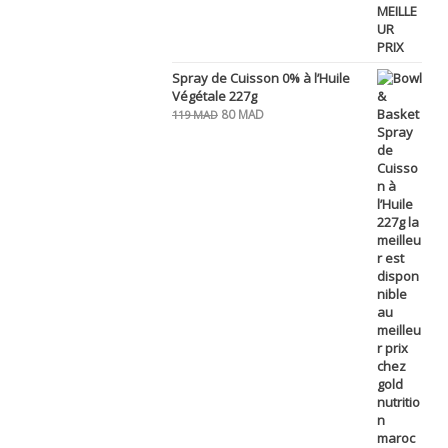
Spray de Cuisson 0% à l’Huile
Végétale 227g
Le
Le
80
MAD
119
MAD
prix
prix
initial
actuel
était :
est :
119 MAD.
80 MAD.