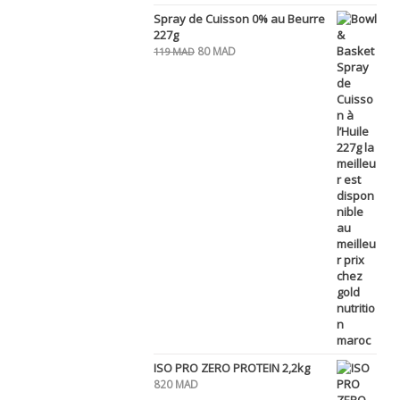
Spray de Cuisson 0% au Beurre
227g
Le
Le
80
MAD
119
MAD
prix
prix
initial
actuel
était :
est :
119 MAD.
80 MAD.
ISO PRO ZERO PROTEIN 2,2kg
820
MAD