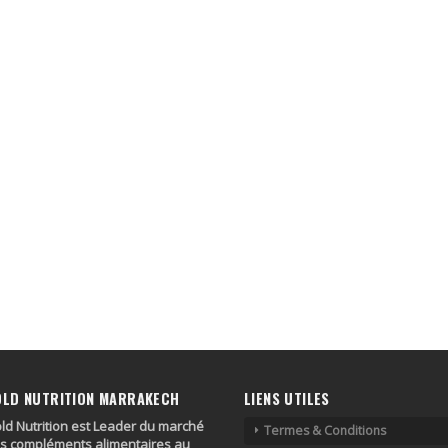
OLD NUTRITION MARRAKECH
LIENS UTILES
ld Nutrition est Leader du marché
Termes & Conditions
s compléments alimentaires au