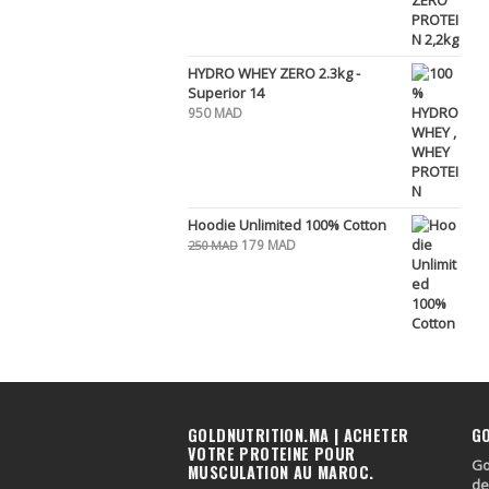
HYDRO WHEY ZERO 2.3kg -
Superior 14
950
MAD
Hoodie Unlimited 100% Cotton
Le
Le
179
MAD
250
MAD
prix
prix
initial
actuel
était :
est :
250 MAD.
179 MAD.
GOLDNUTRITION.MA | ACHETER
G
VOTRE PROTEINE POUR
Go
MUSCULATION AU MAROC.
de