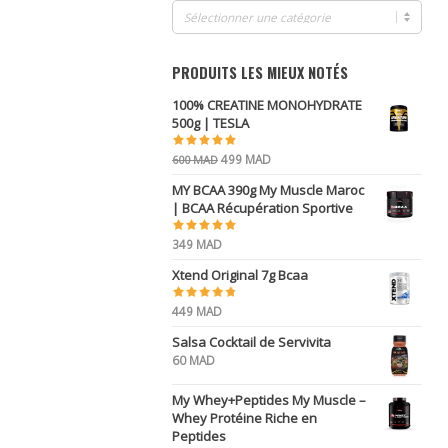
PRODUITS LES MIEUX NOTÉS
100% CREATINE MONOHYDRATE
500g | TESLA
Le
Le
499
MAD
600
MAD
prix
prix
MY BCAA 390g My Muscle Maroc
initial
actuel
| BCAA Récupération Sportive
était :
est :
600 MAD.
499 MAD.
349
MAD
Xtend Original 7g Bcaa
449
MAD
Salsa Cocktail de Servivita
60
MAD
My Whey+Peptides My Muscle –
Whey Protéine Riche en
Peptides