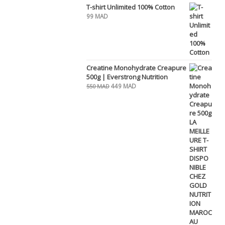
T-shirt Unlimited 100% Cotton
99
MAD
Creatine Monohydrate Creapure
500g | Everstrong Nutrition
Le
Le
449
MAD
550
MAD
prix
prix
initial
actuel
était :
est :
550 MAD.
449 MAD.