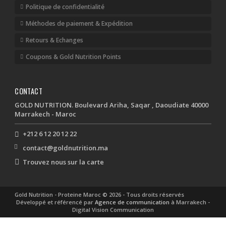
Politique de confidentialité
Méthodes de paiement & Expédition
Retours & Echanges
Coupons & Gold Nutrition Points
CONTACT
GOLD NUTRITION. Boulevard Ariha, Saqar , Daoudiate 40000
Marrakech - Maroc
+212 6 12 20 12 22
contact@goldnutrition.ma
Trouvez nous sur la carte
Gold Nutrition - Proteine Maroc © 2026 - Tous droits réservés
Développé et référencé par
Agence de communication
à Marrakech -
Digital Vision Communication