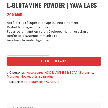
L-GLUTAMINE POWDER | YAVA LABS
290
MAD
Accélère la récupération après l’entraînement
Réduit la fatigue musculaire
Favorise le maintien et le développement musculaire
Renforce le système immunitaire
Améliore la santé digestive
quantité
de
L-
AJOUTER AU PANIER
Glutamine
Powder
|
Catégories :
Accessoires
,
ACIDES AMINÉS & BCAA
,
Glutamine
,
YAVA
Marques
,
Nouveautés
,
nv product
LABS
Étiquettes :
L-Glutamine
,
YAVA LABS
Description