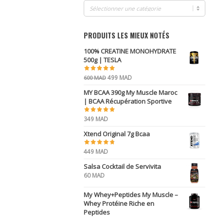
PRODUITS LES MIEUX NOTÉS
100% CREATINE MONOHYDRATE
500g | TESLA
Le
Le
499
MAD
600
MAD
prix
prix
MY BCAA 390g My Muscle Maroc
initial
actuel
| BCAA Récupération Sportive
était :
est :
600 MAD.
499 MAD.
349
MAD
Xtend Original 7g Bcaa
449
MAD
Salsa Cocktail de Servivita
60
MAD
My Whey+Peptides My Muscle –
Whey Protéine Riche en
Peptides