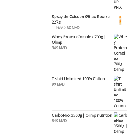
Spray de Cuisson 0% au Beurre
227g
Le
Le
80
MAD
119
MAD
prix
prix
Whey Protein Complex 700g |
initial
actuel
Olimp
était :
est :
349
MAD
119 MAD.
80 MAD.
T-shirt Unlimited 100% Cotton
99
MAD
CarboNox 3500g | Olimp nutrition
549
MAD