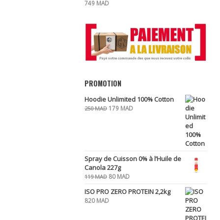
749
MAD
PROMOTION
Hoodie Unlimited 100% Cotton
Le
Le
179
MAD
250
MAD
prix
prix
initial
actuel
était :
est :
250 MAD.
179 MAD.
Spray de Cuisson 0% à l’Huile de
Canola 227g
Le
Le
80
MAD
119
MAD
prix
prix
ISO PRO ZERO PROTEIN 2,2kg
initial
actuel
820
MAD
était :
est :
119 MAD.
80 MAD.