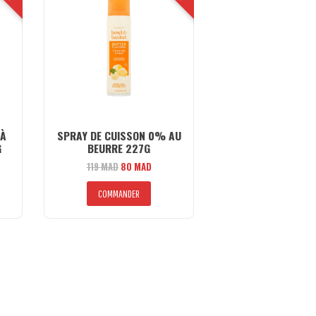
 À
SPRAY DE CUISSON 0% AU
G
BEURRE 227G
Le
Le
119
MAD
80
MAD
prix
prix
el
initial
actuel
COMMANDER
était :
est :
AD.
119 MAD.
80 MAD.