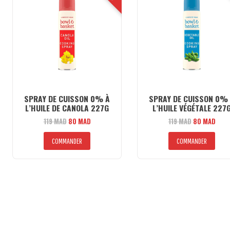
SPRAY DE CUISSON 0% À
SPRAY DE CUISSON 0%
L’HUILE DE CANOLA 227G
L’HUILE VÉGÉTALE 227
Le
Le
Le
Le
119
MAD
80
MAD
119
MAD
80
MAD
prix
prix
prix
prix
initial
actuel
initial
actu
COMMANDER
COMMANDER
était :
est :
était :
est :
119 MAD.
80 MAD.
119 MAD.
80 M