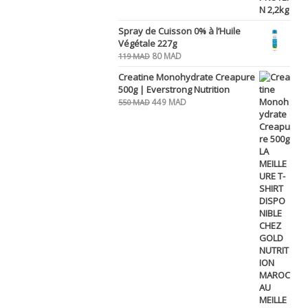
Spray de Cuisson 0% à l’Huile
Végétale 227g
Le
Le
80
MAD
119
MAD
prix
prix
Creatine Monohydrate Creapure
initial
actuel
500g | Everstrong Nutrition
était :
est :
Le
Le
449
MAD
550
MAD
119 MAD.
80 MAD.
prix
prix
initial
actuel
était :
est :
550 MAD.
449 MAD.