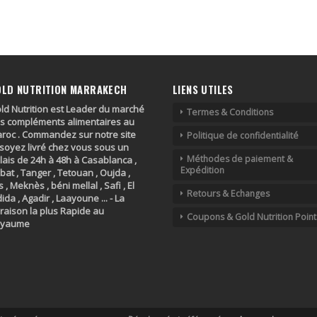
OLD NUTRITION MARRAKECH
LIENS UTILES
ld Nutrition est Leader du marché
Termes & Conditions
s compléments alimentaires au
roc . Commandez sur notre site
Politique de confidentialité
 soyez livré chez vous sous un
Méthodes de paiement &
lais de 24h à 48h à Casablanca ,
Expédition
bat , Tanger , Tetouan , Oujda ,
s , Meknès , béni mellal , Safi , El
Retours & Echanges
dida , Agadir , Laayoune ... - La
vraison la plus Rapide au
Coupons & Gold Nutrition Point
oyaume