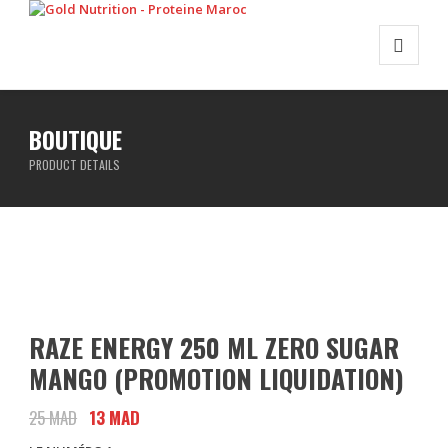
BOUTIQUE
PRODUCT DETAILS
RAZE ENERGY 250 ML ZERO SUGAR
MANGO (PROMOTION LIQUIDATION)
25
MAD
Le
13
MAD
Le
prix
prix