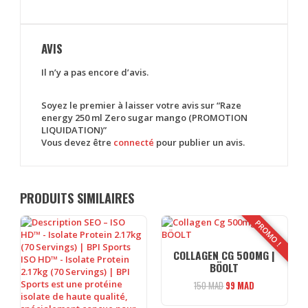
AVIS
Il n’y a pas encore d’avis.
Soyez le premier à laisser votre avis sur “Raze
energy 250 ml Zero sugar mango (PROMOTION
LIQUIDATION)”
Vous devez être
connecté
pour publier un avis.
PRODUITS SIMILAIRES
PROMO !
COLLAGEN CG 500MG |
BÖOLT
Le
Le
150
MAD
99
MAD
prix
prix