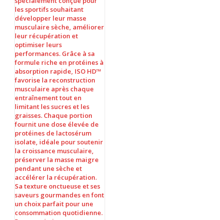
initial
actuel
était :
est :
150 MAD.
99 MAD.