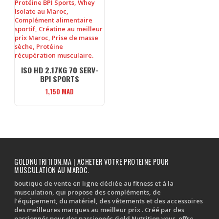
ISO HD 2.17KG 70 SERV-
BPI SPORTS
1,150
MAD
GOLDNUTRITION.MA | ACHETER VOTRE PROTEINE POUR
MUSCULATION AU MAROC.
boutique de vente en ligne dédiée au fitness et à la
musculation, qui propose des compléments, de
l’équipement, du matériel, des vêtements et des accessoires
des meilleures marques au meilleur prix . Créé par des
passionnés pour des passionnés,Gold Nutrition vous offre