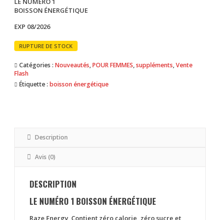
LE NUMÉRO 1
initial
actuel
BOISSON ÉNERGÉTIQUE
était :
est :
EXP 08/2026
25 MAD.
13 MAD.
RUPTURE DE STOCK
Catégories :
Nouveautés
,
POUR FEMMES
,
suppléments
,
Vente
Flash
Étiquette :
boisson énergétique
Description
Avis (0)
DESCRIPTION
LE NUMÉRO 1 BOISSON ÉNERGÉTIQUE
Raze Energy Contient zéro calorie, zéro sucre et