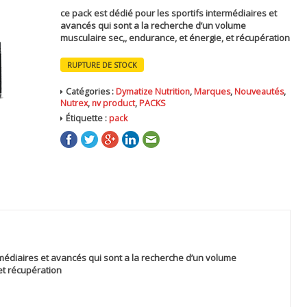
prix
prix
ce pack est dédié pour les sportifs intermédiaires et
initial
actuel
avancés qui sont a la recherche d’un volume
était :
est :
musculaire sec,, endurance, et énergie, et récupération
1,140 MAD.
899 MAD.
RUPTURE DE STOCK
Catégories :
Dymatize Nutrition
,
Marques
,
Nouveautés
,
Nutrex
,
nv product
,
PACKS
Étiquette :
pack
rmédiaires et avancés qui sont a la recherche d’un volume
et récupération