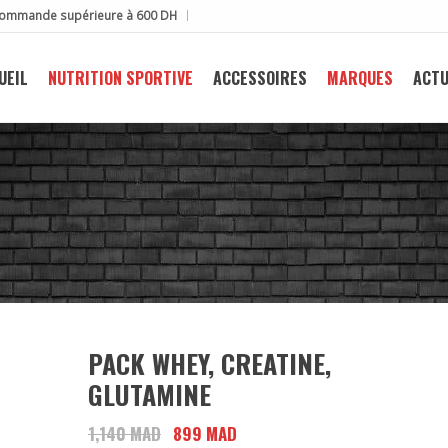
e commande supérieure à 600 DH
UEIL
NUTRITION SPORTIVE
ACCESSOIRES
MARQUES
ACTU
PACK WHEY, CREATINE,
GLUTAMINE
1,140
MAD
Le
899
MAD
Le