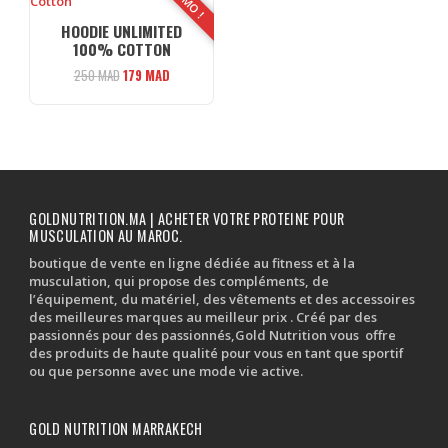
HOODIE UNLIMITED
100% COTTON
Le
Le
250
MAD
179
MAD
prix
prix
initial
actuel
était :
est :
250 MAD.
179 MAD.
GOLDNUTRITION.MA | ACHETER VOTRE PROTEINE POUR
MUSCULATION AU MAROC.
boutique de vente en ligne dédiée au fitness et à la
musculation, qui propose des compléments, de
l’équipement, du matériel, des vêtements et des accessoires
des meilleures marques au meilleur prix . Créé par des
passionnés pour des passionnés,Gold Nutrition vous offre
des produits de haute qualité pour vous en tant que sportif
ou que personne avec une mode vie active.
GOLD NUTRITION MARRAKECH