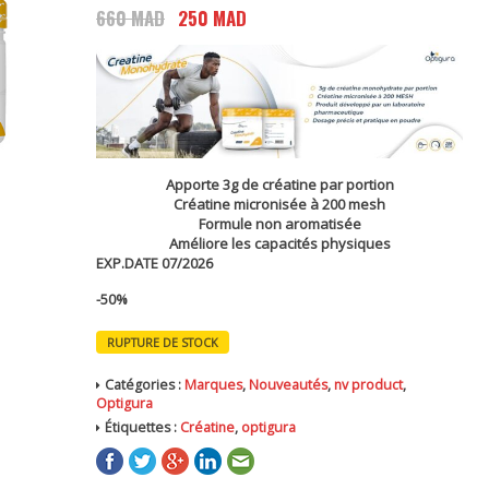
660
MAD
Le
250
MAD
Le
prix
prix
initial
actuel
était :
est :
660 MAD.
250 MAD.
Apporte 3g de créatine par portion
Créatine micronisée à 200 mesh
Formule non aromatisée
Améliore les capacités physiques
EXP.DATE 07/2026
-50%
RUPTURE DE STOCK
Catégories :
Marques
,
Nouveautés
,
nv product
,
Optigura
Étiquettes :
Créatine
,
optigura