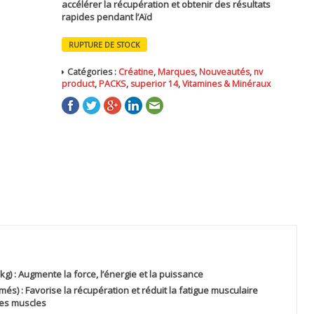
accélérer la récupération et obtenir des résultats
rapides pendant l’Aïd
RUPTURE DE STOCK
Catégories :
Créatine
,
Marques
,
Nouveautés
,
nv
product
,
PACKS
,
superior 14
,
Vitamines & Minéraux
g) :
Augmente la force, l’énergie et la puissance
més) :
Favorise la récupération et réduit la fatigue musculaire
les muscles