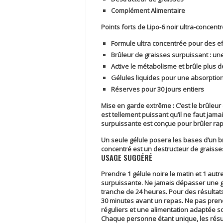
Complément Alimentaire
Points forts de Lipo-6 noir ultra-concent
Formule ultra concentrée pour des ef
Brûleur de graisses surpuissant : une
Active le métabolisme et brûle plus d
Gélules liquides pour une absorptio
Réserves pour 30 jours entiers
Mise en garde extrême :
C’est le brûleur
est tellement puissant qu’il ne faut jama
surpuissante est conçue pour brûler rap
Un seule gélule posera les bases d’un brû
concentré est un destructeur de graisse
USAGE SUGGÉRÉ
Prendre 1 gélule noire le matin et 1 autre
surpuissante. Ne jamais dépasser une gé
tranche de 24 heures. Pour des résultat
30 minutes avant un repas. Ne pas pren
réguliers et une alimentation adaptée so
Chaque personne étant unique, les résulta