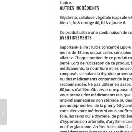
l’autre.
AUTRES INGRÉDIENTS
Glycérine, cellulose végétale (capsule v
bleu 1, fd & c rouge 40, fd & c jaune 6.
Ce produit utilise une combinaison de c
AVERTISSEMENTS
Important- à lire :
l’ultra concentré Lipo-
moins de 18 ans ou par celles sensibles à
allaitez. Chaque portion de ce produit c
serré. Lors de l’utilisation de ce produit
médicaments, la nourriture et les bois
composés stimulant la thyroïde provena
ou des médicaments contenant de la phé
recommandée. Ne pas utiliser en associat
60 jours d’affilée. Observer une pause de
vous prenez des médicaments tels que de
anti-inflammatoires non stéroïde ou des
pseudoéphédrine, de la phényléthylamine 
consulter votre médecin si vous souffrez
foie, les reins ou la thyroïde, de problèm
d’hypertension artérielle, d’arythmie ca
ou d’un glaucome. Arrêter l’utilisation 2