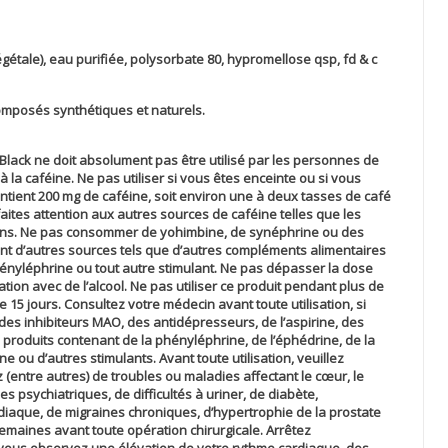
égétale), eau purifiée, polysorbate 80, hypromellose qsp, fd & c
omposés synthétiques et naturels.
6 Black ne doit absolument pas être utilisé par les personnes de
 la caféine. Ne pas utiliser si vous êtes enceinte ou si vous
ontient 200 mg de caféine, soit environ une à deux tasses de café
, faites attention aux autres sources de caféine telles que les
sons. Ne pas consommer de yohimbine, de synéphrine ou des
nt d’autres sources tels que d’autres compléments alimentaires
nyléphrine ou tout autre stimulant. Ne pas dépasser la dose
ion avec de l’alcool. Ne pas utiliser ce produit pendant plus de
 15 jours. Consultez votre médecin avant toute utilisation, si
s inhibiteurs MAO, des antidépresseurs, de l’aspirine, des
 produits contenant de la phényléphrine, de l’éphédrine, de la
ou d’autres stimulants. Avant toute utilisation, veuillez
 (entre autres) de troubles ou maladies affectant le cœur, le
es psychiatriques, de difficultés à uriner, de diabète,
rdiaque, de migraines chroniques, d’hypertrophie de la prostate
 semaines avant toute opération chirurgicale. Arrêtez