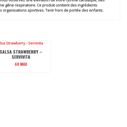
 vous observez une élévation de votre rythme cardiaque, des
e gêne respiratoire. Ce produit contient des ingrédients
nes organisations sportives. Tenir hors de portée des enfants.
SALSA STRAWBERRY –
SERVIVITA
60
MAD