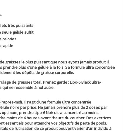
ré
fets très puissants
 seule gélule suffit
e calories
n rapide
 de graisses le plus puissant que nous ayons jamais produit. Il
is prendre plus d’une gélule à la fois. Sa formule ultra concentrée
idement les dépôts de graisse corporelle.
lage de graisses total. Prenez garde : Lipo-6 Black ultra-
s qui ne ressemble à nul autre.
 l’après-midi. Il s’agit d’une formule ultra concentrée
lule noire par prise. Ne jamais prendre plus de 2 doses par
s optimum, prendre Lipo-6 Noir ultra-concentré au moins
dre moins de 6 heures avant l’heure du coucher. Des exercices
nt essentiels pour atteindre vos objectifs de perte de poids.
ts de l’utilisation de ce produit peuvent varier d’un individu à