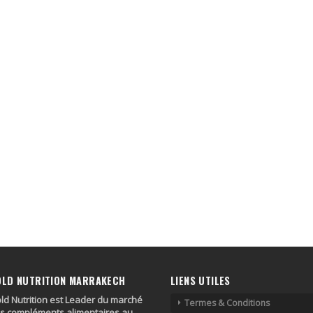
OLD NUTRITION MARRAKECH
LIENS UTILES
ld Nutrition est Leader du marché
Termes & Conditions
s compléments alimentaires au