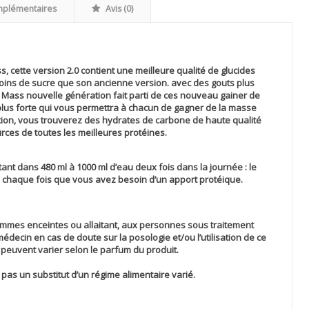
mplémentaires
Avis (0)
 cette version 2.0 contient une meilleure qualité de glucides
oins de sucre que son ancienne version. avec des gouts plus
 Mass nouvelle génération fait parti de ces nouveau gainer de
plus forte qui vous permettra à chacun de gagner de la masse
tion, vous trouverez des hydrates de carbone de haute qualité
rces de toutes les meilleures protéines.
t dans 480 ml à 1000 ml d’eau deux fois dans la journée : le
 à chaque fois que vous avez besoin d’un apport protéique.
emmes enceintes ou allaitant, aux personnes sous traitement
 médecin en cas de doute sur la posologie et/ou l’utilisation de ce
s peuvent varier selon le parfum du produit.
pas un substitut d’un régime alimentaire varié.