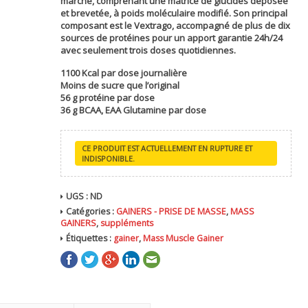
marché, comprenant une matrice de glucides déposée
et brevetée, à poids moléculaire modifié. Son principal
composant est le Vextrago, accompagné de plus de dix
sources de protéines pour un apport garantie 24h/24
avec seulement trois doses quotidiennes.
1100 Kcal par dose journalière
Moins de sucre que l’original
56 g protéine par dose
36 g BCAA, EAA Glutamine par dose
CE PRODUIT EST ACTUELLEMENT EN RUPTURE ET
INDISPONIBLE.
UGS :
ND
Catégories :
GAINERS - PRISE DE MASSE
,
MASS
GAINERS
,
suppléments
Étiquettes :
gainer
,
Mass Muscle Gainer