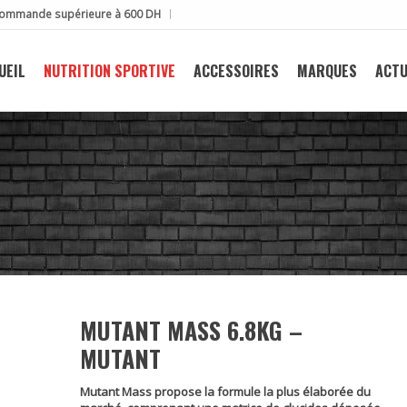
e commande supérieure à 600 DH
UEIL
NUTRITION SPORTIVE
ACCESSOIRES
MARQUES
ACTU
MUTANT MASS 6.8KG –
MUTANT
Mutant Mass propose la formule la plus élaborée du