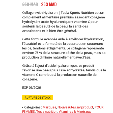
350
MAD
Le
263
MAD
Le
prix
prix
Collagen with Hyaluron | Tesla Sports Nutrition
est un
initial
actuel
complément alimentaire premium associant
collagène
était :
est :
hydrolysé + acide hyaluronique + vitamine C
pour
soutenir la beauté de la peau, la santé des
350 MAD.
263 MAD.
articulations et le bien-être général.
Cette formule avancée aide à améliorer l’hydratation,
l’élasticité et la fermeté de la peau tout en soutenant
les os, tendons et ligaments. Le collagène représente
environ
75 % de la structure sèche de la peau
, mais sa
production diminue naturellement avec l’âge.
Grâce à l’ajout d’
acide hyaluronique
, ce produit
favorise une peau plus lisse et hydratée, tandis que la
vitamine C contribue à la production naturelle de
collagène.
EXP 06/2026
RUPTURE DE STOCK
Catégories :
Marques
,
Nouveautés
,
nv product
,
POUR
FEMMES
,
Tesla nutrition
,
Vitamines & Minéraux