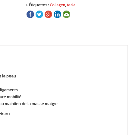
Étiquettes :
Collagen
,
tesla
de la peau
 ligaments
ure mobilité
 au maintien de la masse maigre
iron :