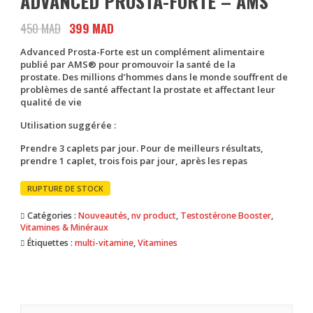
ADVANCED PROSTA-FORTE – AMS
450
MAD
Le
399
MAD
Le
prix
prix
Advanced Prosta-Forte est un complément alimentaire
initial
actuel
publié par AMS® pour promouvoir la santé de la
était :
est :
prostate. Des millions d’hommes dans le monde souffrent de
problèmes de santé affectant la prostate et affectant leur
450 MAD.
399 MAD.
qualité de vie
Utilisation suggérée :
Prendre 3 caplets par jour. Pour de meilleurs résultats,
prendre 1 caplet, trois fois par jour, après les repas
RUPTURE DE STOCK
Catégories :
Nouveautés
,
nv product
,
Testostérone Booster
,
Vitamines & Minéraux
Étiquettes :
multi-vitamine
,
Vitamines