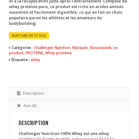
et à la récupération juste après l’entraînement. Composé de
whey protéine pure, ce produit est riche en acides aminés
essentiels et facilement digestible, ce qui en fait un choix
populaire parmi les athlètes et les amateurs de
bodybuilding.
RUPTURE DE STOCK
Catégories :
Challenger Nutrition
,
Marques
,
Nouveautés
,
nv
product
,
PROTÉINE
,
Whey protéine
Étiquette :
whey
Description
Avis (0)
DESCRIPTION
Challenger Nutrition 100% Whey
est une whey