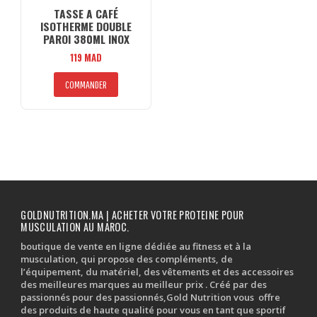
TASSE A CAFÉ
ISOTHERME DOUBLE
PAROI 380ML INOX
119
MAD
COMMANDER
GOLDNUTRITION.MA | ACHETER VOTRE PROTEINE POUR
MUSCULATION AU MAROC.
boutique de vente en ligne dédiée au fitness et à la
musculation, qui propose des compléments, de
l’équipement, du matériel, des vêtements et des accessoires
des meilleures marques au meilleur prix . Créé par des
passionnés pour des passionnés,Gold Nutrition vous offre
des produits de haute qualité pour vous en tant que sportif