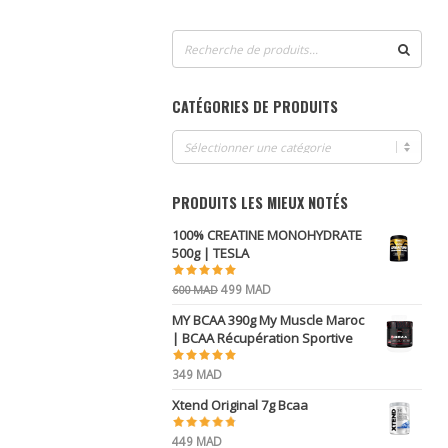
Recherche
pour :
CATÉGORIES DE PRODUITS
PRODUITS LES MIEUX NOTÉS
100% CREATINE MONOHYDRATE
500g | TESLA
Le
Le
499
MAD
600
MAD
prix
prix
MY BCAA 390g My Muscle Maroc
initial
actuel
| BCAA Récupération Sportive
était :
est :
600 MAD.
499 MAD.
349
MAD
Xtend Original 7g Bcaa
449
MAD