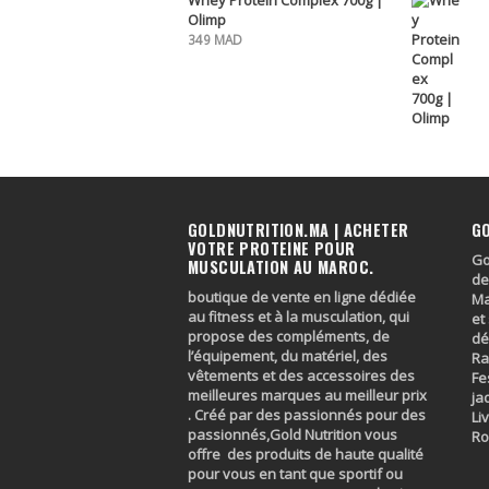
Whey Protein Complex 700g |
Olimp
349
MAD
GOLDNUTRITION.MA | ACHETER
G
VOTRE PROTEINE POUR
Go
MUSCULATION AU MAROC.
de
boutique de vente en ligne dédiée
Ma
au fitness et à la musculation, qui
et
propose des compléments, de
dé
l’équipement, du matériel, des
Ra
vêtements et des accessoires des
Fe
meilleures marques au meilleur prix
ja
. Créé par des passionnés pour des
Li
passionnés,Gold Nutrition vous
R
offre des produits de haute qualité
pour vous en tant que sportif ou