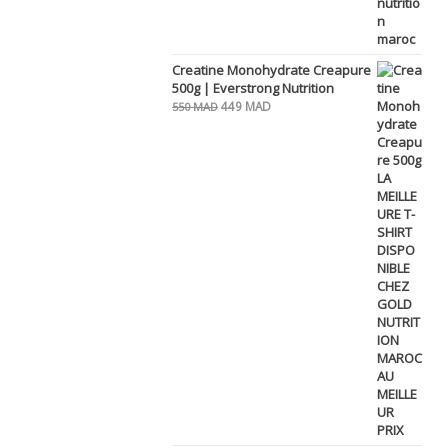
Creatine Monohydrate Creapure
500g | Everstrong Nutrition
Le
Le
449
MAD
550
MAD
prix
prix
initial
actuel
était :
est :
550 MAD.
449 MAD.