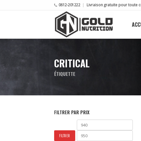
0612-201222
Livraison gratuite pour tout
ACC
CRITICAL
ÉTIQUETTE
FILTRER PAR PRIX
Prix
Prix
min
max
FILTRER