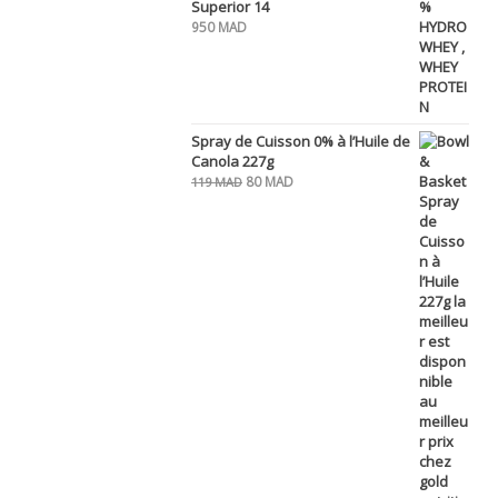
Superior 14
950
MAD
Spray de Cuisson 0% à l’Huile de
Canola 227g
Le
Le
80
MAD
119
MAD
prix
prix
initial
actuel
était :
est :
119 MAD.
80 MAD.