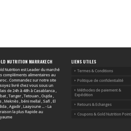
OLD NUTRITION MARRAKECH
LIENS UTILES
ld Nutrition est Leader du marché
Termes & Conditions
s compléments alimentaires au
roc . Commandez sur notre site
Politique de confidentialité
 soyez livré chez vous sous un
Méthodes de paiement &
lais de 24h à 48h à Casablanca ,
Expédition
bat , Tanger , Tetouan , Oujda ,
s , Meknès , béni mellal , Safi , El
Retours & Echanges
dida , Agadir , Laayoune ... - La
vraison la plus Rapide au
Coupons & Gold Nutrition Point
oyaume