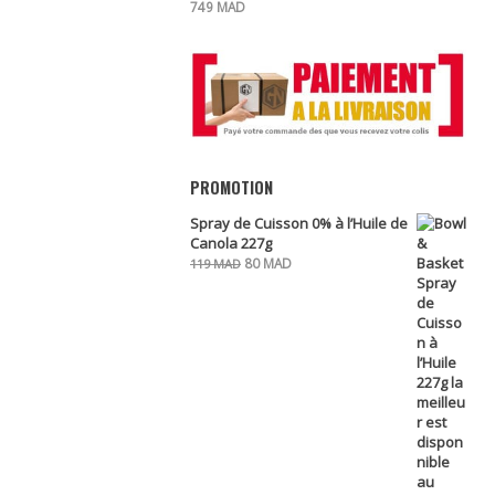
749
MAD
PROMOTION
Spray de Cuisson 0% à l’Huile de
Canola 227g
Le
Le
80
MAD
119
MAD
prix
prix
initial
actuel
était :
est :
119 MAD.
80 MAD.