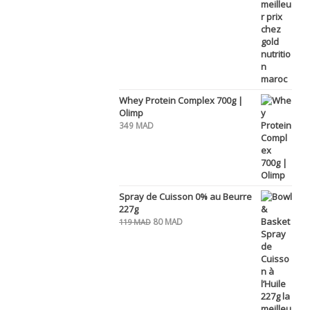
Whey Protein Complex 700g |
Olimp
349
MAD
Spray de Cuisson 0% au Beurre
227g
Le
Le
80
MAD
119
MAD
prix
prix
initial
actuel
était :
est :
119 MAD.
80 MAD.