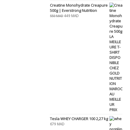
Creatine Monohydrate Creapure
500g | Everstrong Nutrition
Le
Le
449
MAD
550
MAD
prix
prix
initial
actuel
était :
est :
550 MAD.
449 MAD.
Tesla WHEY CHARGER 100 2,27 kg
679
MAD