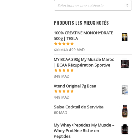
PRODUITS LES MIEUX NOTÉS
100% CREATINE MONOHYDRATE
500g | TESLA
Le
Le
499
MAD
600
MAD
prix
prix
MY BCAA 390g My Muscle Maroc
initial
actuel
| BCAA Récupération Sportive
était :
est :
600 MAD.
499 MAD.
349
MAD
Xtend Original 7g Bcaa
449
MAD
Salsa Cocktail de Servivita
60
MAD
My Whey+Peptides My Muscle –
Whey Protéine Riche en
Peptides