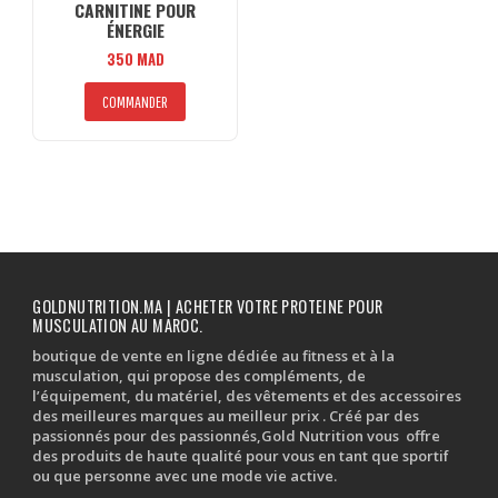
CARNITINE POUR
ÉNERGIE
350
MAD
COMMANDER
GOLDNUTRITION.MA | ACHETER VOTRE PROTEINE POUR
MUSCULATION AU MAROC.
boutique de vente en ligne dédiée au fitness et à la
musculation, qui propose des compléments, de
l’équipement, du matériel, des vêtements et des accessoires
des meilleures marques au meilleur prix . Créé par des
passionnés pour des passionnés,Gold Nutrition vous offre
des produits de haute qualité pour vous en tant que sportif
ou que personne avec une mode vie active.