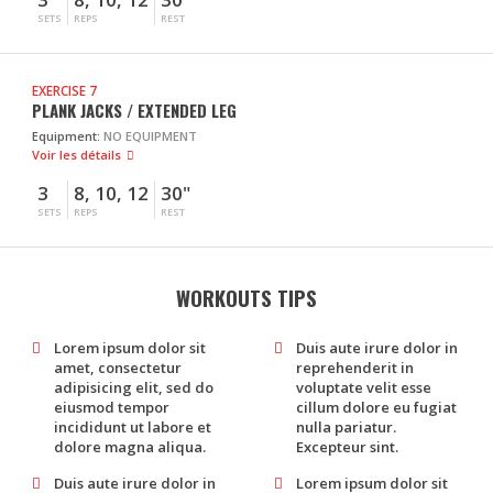
SETS
REPS
REST
EXERCISE 7
PLANK JACKS / EXTENDED LEG
Equipment:
NO EQUIPMENT
Voir les détails
3
8, 10, 12
30"
SETS
REPS
REST
WORKOUTS TIPS
Lorem ipsum dolor sit
Duis aute irure dolor in
amet, consectetur
reprehenderit in
adipisicing elit, sed do
voluptate velit esse
eiusmod tempor
cillum dolore eu fugiat
incididunt ut labore et
nulla pariatur.
dolore magna aliqua.
Excepteur sint.
Duis aute irure dolor in
Lorem ipsum dolor sit