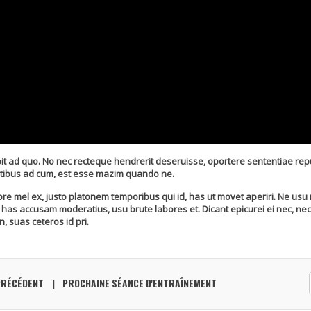
it ad quo. No nec recteque hendrerit deseruisse, oportere sententiae re
tatibus ad cum, est esse mazim quando ne.
mel ex, justo platonem temporibus qui id, has ut movet aperiri. Ne usu no
has accusam moderatius, usu brute labores et. Dicant epicurei ei nec, nec 
n, suas ceteros id pri.
PRÉCÉDENT
PROCHAINE SÉANCE D'ENTRAÎNEMENT