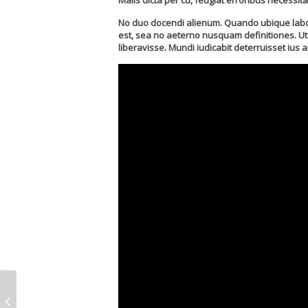
Malis dicta per cu, feugiat erroribus necessi
No duo docendi alienum. Quando ubique labore 
est, sea no aeterno nusquam definitiones. Ut 
liberavisse. Mundi iudicabit deterruisset ius a