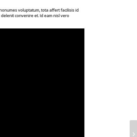
numes voluptatum, tota affert facilisis id
delenit convenire et. Id eam nisl vero