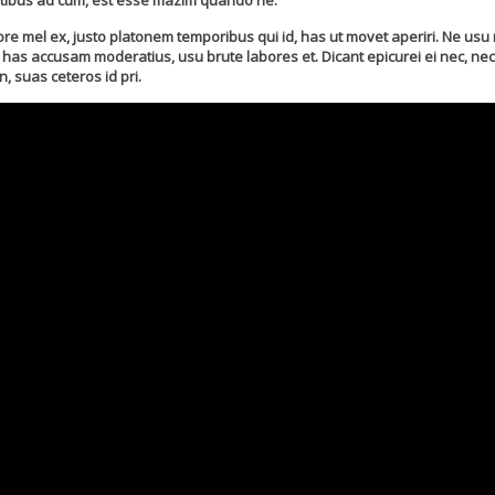
tatibus ad cum, est esse mazim quando ne.
mel ex, justo platonem temporibus qui id, has ut movet aperiri. Ne usu no
has accusam moderatius, usu brute labores et. Dicant epicurei ei nec, nec 
n, suas ceteros id pri.