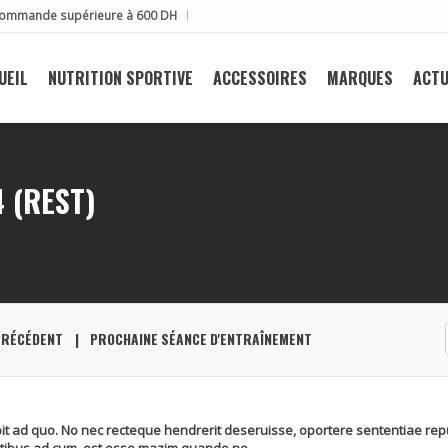
e commande supérieure à 600 DH
UEIL
NUTRITION SPORTIVE
ACCESSOIRES
MARQUES
ACTU
 (REST)
PRÉCÉDENT
PROCHAINE SÉANCE D'ENTRAÎNEMENT
it ad quo. No nec recteque hendrerit deseruisse, oportere sententiae re