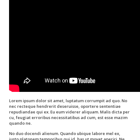
Lorem ipsum dolor sit amet, luptatum corrumpit ad quo. No
nec recteque hendrerit deseruisse, oportere sententiae
repudiandae qui ex. Eu eum viderer aliquam. Malis dicta per
cu, feugiat erroribus necessitatibus ad cum, est esse mazim
quando ne.
No duo docendi alienum. Quando ubique labore mel ex,
justo platonem temporibus qui id, has ut movet aperiri. Ne