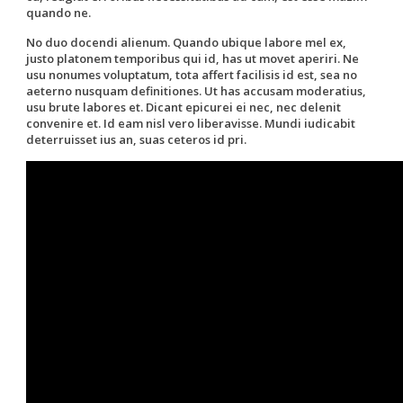
quando ne.
No duo docendi alienum. Quando ubique labore mel ex,
justo platonem temporibus qui id, has ut movet aperiri. Ne
usu nonumes voluptatum, tota affert facilisis id est, sea no
aeterno nusquam definitiones. Ut has accusam moderatius,
usu brute labores et. Dicant epicurei ei nec, nec delenit
convenire et. Id eam nisl vero liberavisse. Mundi iudicabit
deterruisset ius an, suas ceteros id pri.