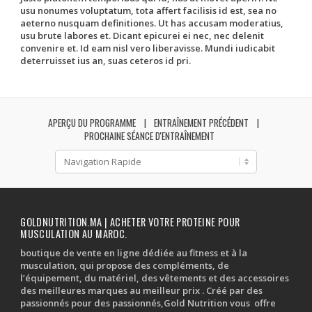
usu nonumes voluptatum, tota affert facilisis id est, sea no
aeterno nusquam definitiones. Ut has accusam moderatius,
usu brute labores et. Dicant epicurei ei nec, nec delenit
convenire et. Id eam nisl vero liberavisse. Mundi iudicabit
deterruisset ius an, suas ceteros id pri.
APERÇU DU PROGRAMME
ENTRAÎNEMENT PRÉCÉDENT
PROCHAINE SÉANCE D'ENTRAÎNEMENT
GOLDNUTRITION.MA | ACHETER VOTRE PROTEINE POUR
MUSCULATION AU MAROC.
boutique de vente en ligne dédiée au fitness et à la
musculation, qui propose des compléments, de
l’équipement, du matériel, des vêtements et des accessoires
des meilleures marques au meilleur prix . Créé par des
passionnés pour des passionnés,Gold Nutrition vous offre