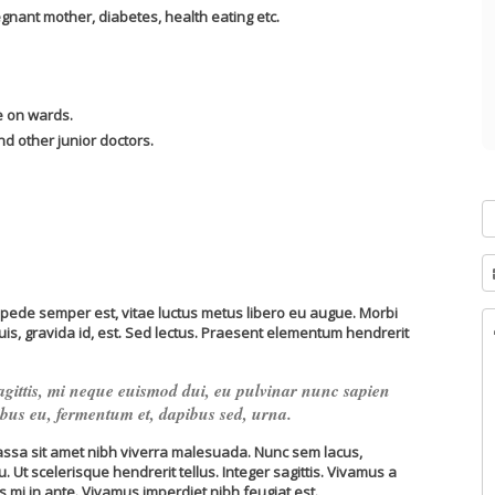
egnant mother, diabetes, health eating etc.
e on wards.
d other junior doctors.
 pede semper est, vitae luctus metus libero eu augue. Morbi
is, gravida id, est. Sed lectus. Praesent elementum hendrerit
sagittis, mi neque euismod dui, eu pulvinar nunc sapien
ibus eu, fermentum et, dapibus sed, urna.
massa sit amet nibh viverra malesuada. Nunc sem lacus,
 Ut scelerisque hendrerit tellus. Integer sagittis. Vivamus a
is mi in ante. Vivamus imperdiet nibh feugiat est.