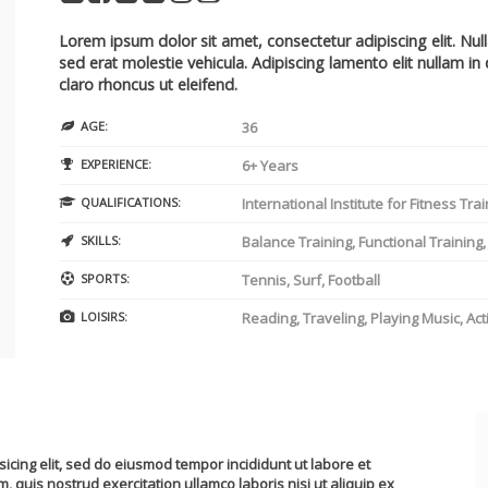
Lorem ipsum dolor sit amet, consectetur adipiscing elit. Nul
sed erat molestie vehicula. Adipiscing lamento elit nullam in
claro rhoncus ut eleifend.
AGE:
36
EXPERIENCE:
6+ Years
QUALIFICATIONS:
International Institute for Fitness Trai
SKILLS:
Balance Training, Functional Training
SPORTS:
Tennis, Surf, Football
LOISIRS:
Reading, Traveling, Playing Music, Ac
icing elit, sed do eiusmod tempor incididunt ut labore et
 quis nostrud exercitation ullamco laboris nisi ut aliquip ex