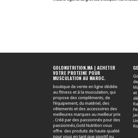
GOLDNUTRITION.MA | ACHETER
G
VOTRE PROTEINE POUR
Go
MUSCULATION AU MAROC.
de
boutique de vente en ligne dédiée
Ma
au fitness et à la musculation, qui
et
propose des compléments, de
dé
l’équipement, du matériel, des
Ra
vêtements et des accessoires des
Fe
meilleures marques au meilleur prix
ja
. Créé par des passionnés pour des
Li
passionnés,Gold Nutrition vous
R
offre des produits de haute qualité
pour vous en tant que sportif ou