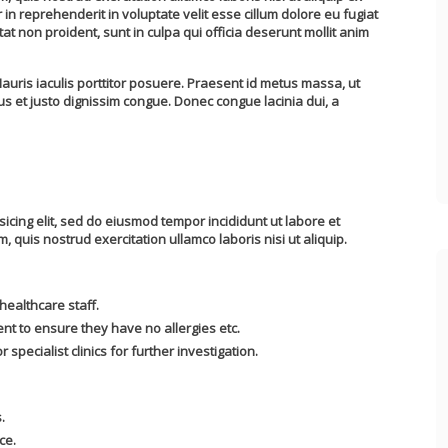
n reprehenderit in voluptate velit esse cillum dolore eu fugiat
at non proident, sunt in culpa qui officia deserunt mollit anim
auris iaculis porttitor posuere. Praesent id metus massa, ut
isus et justo dignissim congue. Donec congue lacinia dui, a
icing elit, sed do eiusmod tempor incididunt ut labore et
quis nostrud exercitation ullamco laboris nisi ut aliquip.
healthcare staff.
ent to ensure they have no allergies etc.
 specialist clinics for further investigation.
.
ce.