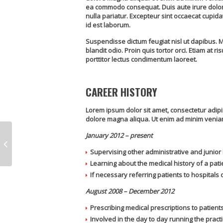
ea commodo consequat. Duis aute irure dolor i
nulla pariatur. Excepteur sint occaecat cupidat
id est laborum.
Suspendisse dictum feugiat nisl ut dapibus. M
blandit odio. Proin quis tortor orci. Etiam at r
porttitor lectus condimentum laoreet.
CAREER HISTORY
Lorem ipsum dolor sit amet, consectetur adipis
dolore magna aliqua. Ut enim ad minim veniam, 
January 2012 – present
Supervising other administrative and junior 
Learning about the medical history of a pati
If necessary referring patients to hospitals or
August 2008 – December 2012
Prescribing medical prescriptions to patients
Involved in the day to day running the practi