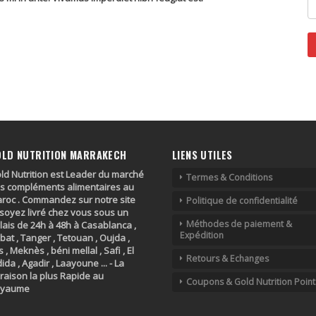
OLD NUTRITION MARRAKECH
LIENS UTILES
ld Nutrition est Leader du marché
Termes & Conditions
s compléments alimentaires au
roc . Commandez sur notre site
Politique de confidentialité
 soyez livré chez vous sous un
Méthodes de paiement &
lais de 24h à 48h à Casablanca ,
Expédition
bat , Tanger , Tetouan , Oujda ,
s , Meknès , béni mellal , Safi , El
Retours & Echanges
dida , Agadir , Laayoune ... - La
vraison la plus Rapide au
Coupons & Gold Nutrition Point
oyaume