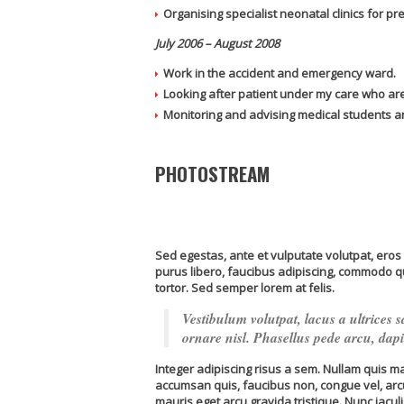
Organising specialist neonatal clinics for pr
July 2006 – August 2008
Work in the accident and emergency ward.
Looking after patient under my care who ar
Monitoring and advising medical students an
PHOTOSTREAM
Sed egestas, ante et vulputate volutpat, eros
purus libero, faucibus adipiscing, commodo qu
tortor. Sed semper lorem at felis.
Vestibulum volutpat, lacus a ultrices 
ornare nisl. Phasellus pede arcu, dap
Integer adipiscing risus a sem. Nullam quis 
accumsan quis, faucibus non, congue vel, arcu.
mauris eget arcu gravida tristique. Nunc iacul