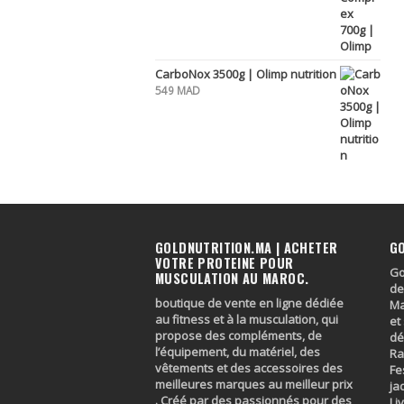
CarboNox 3500g | Olimp nutrition
549
MAD
GOLDNUTRITION.MA | ACHETER
G
VOTRE PROTEINE POUR
Go
MUSCULATION AU MAROC.
de
boutique de vente en ligne dédiée
Ma
au fitness et à la musculation, qui
et
propose des compléments, de
dé
l’équipement, du matériel, des
Ra
vêtements et des accessoires des
Fe
meilleures marques au meilleur prix
ja
. Créé par des passionnés pour des
Li