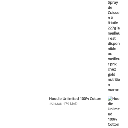
prix
prix
initial
actuel
était :
est :
119 MAD.
80 MAD.
Hoodie Unlimited 100% Cotton
Le
Le
179
MAD
250
MAD
prix
prix
initial
actuel
était :
est :
250 MAD.
179 MAD.