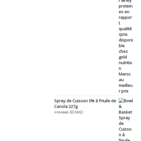
Spray de Cuisson 0% à l’Huile de
Canola 227g
Le
Le
80
MAD
119
MAD
prix
prix
initial
actuel
était :
est :
119 MAD.
80 MAD.