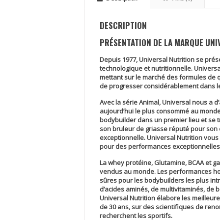
DESCRIPTION
PRÉSENTATION DE LA MARQUE UNI
Depuis 1977, Universal Nutrition se pré
technologique et nutritionnelle. Universal
mettant sur le marché des formules de q
de progresser considérablement dans le
Avec la série Animal, Universal nous a d
aujourd’hui le plus consommé au mond
bodybuilder dans un premier lieu et se 
son bruleur de griasse réputé pour son e
exceptionnelle. Universal Nutrition vou
pour des performances exceptionnelles 
La whey protéine, Glutamine, BCAA et ga
vendus au monde. Les performances hor
sûres pour les bodybuilders les plus intr
d’acides aminés, de multivitaminés, de 
Universal Nutrition élabore les meilleu
de 30 ans, sur des scientifiques de ren
recherchent les sportifs.