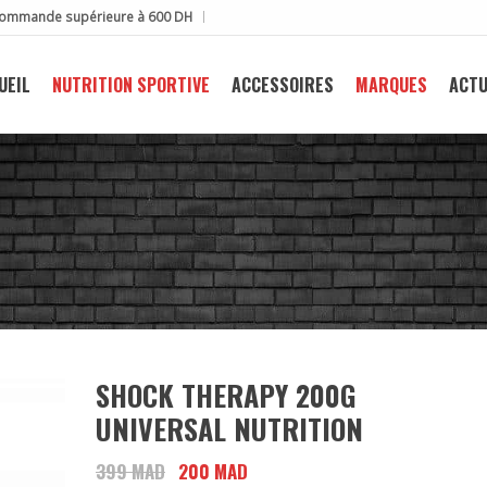
e commande supérieure à 600 DH
UEIL
NUTRITION SPORTIVE
ACCESSOIRES
MARQUES
ACTU
SHOCK THERAPY 200G
UNIVERSAL NUTRITION
399
MAD
Le
200
MAD
Le