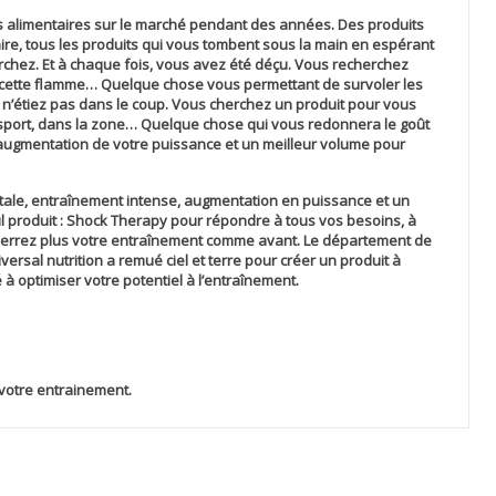
 alimentaires sur le marché pendant des années. Des produits
aire, tous les produits qui vous tombent sous la main en espérant
rchez. Et à chaque fois, vous avez été déçu. Vous recherchez
cette flamme… Quelque chose vous permettant de survoler les
ous n’étiez pas dans le coup. Vous cherchez un produit pour vous
 sport, dans la zone… Quelque chose qui vous redonnera le goût
augmentation de votre puissance et un meilleur volume pour
tale, entraînement intense, augmentation en puissance et un
 produit :
Shock Therapy
pour répondre à tous vos besoins, à
e verrez plus votre entraînement comme avant. Le département de
ersal nutrition a remué ciel et terre pour créer un produit à
 optimiser votre potentiel à l’entraînement.
votre entrainement.