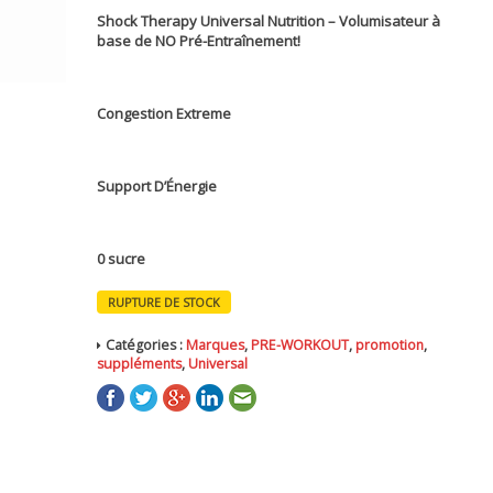
prix
prix
Shock Therapy Universal Nutrition – Volumisateur à
initial
actuel
base de NO Pré-Entraînement!
était :
est :
399 MAD.
200 MAD.
Congestion Extreme
Support D’Énergie
0 sucre
RUPTURE DE STOCK
Catégories :
Marques
,
PRE-WORKOUT
,
promotion
,
suppléments
,
Universal