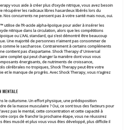
herapy
vous aide à créer plus d’oxyde nitrique, vous avez besoin
 récupérer les radicaux libres hasardeux libérés lors du
ue. Nos concurrents ne pensent pas à votre santé mais nous, oui.
y™
utilise de l’R-acide alpha-lipoïque pour aider à insérer les
xyde nitrique dans la circulation, alors que les compétitions
-lipoique ou L’AAL standard, qui s’est démontré être beaucoup
poïque. Une majorité de personnes n’aiment pas consommer de
ts comme le saccharose. Contrairement à certains compléments
ne contient pas d’aspartame.
Shock Therapy
d’ Universal
taire complet qui peut changer la manière dont vous vous
composants énergisants, de nutriments de croissance,
tés cérébrales no tropiques,
Shock Therapy
peut être votre
nie et le manque de progrès. Avec
Shock Therapy
, vous n’agirez
N MENTALE
s le culturisme. Un effort physique, une prédisposition
re de la masse musculaire ? Oui, ce sont tous des facteurs pour
n’avez pas le mental, cette concentration et cette capacité à
votre corps de franchir la prochaine étape, vous ne réussirez
ous êtes musclé et plus vous vous êtes développé, plus difficile il