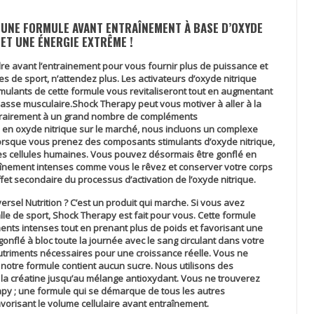
 UNE FORMULE AVANT ENTRAÎNEMENT À BASE D’OXYDE
ET UNE ÉNERGIE EXTRÊME !
e avant l’entrainement pour vous fournir plus de puissance et
es de sport, n’attendez plus. Les activateurs d’oxyde nitrique
imulants de cette formule vous revitaliseront tout en augmentant
masse musculaire.
Shock Therapy
peut vous motiver à aller à la
ontrairement à un grand nombre de compléments
s en oxyde nitrique sur le marché, nous incluons un complexe
lorsque vous prenez des composants stimulants d’oxyde nitrique,
les cellules humaines. Vous pouvez désormais être gonflé en
înement intenses comme vous le rêvez et conserver votre corps
effet secondaire du processus d’activation de l’oxyde nitrique.
versel Nutrition
? C’est un produit qui marche. Si vous avez
lle de sport,
Shock Therapy
est fait pour vous. Cette formule
nts intenses tout en prenant plus de poids et favorisant une
nflé à bloc toute la journée avec le sang circulant dans votre
nutriments nécessaires pour une croissance réelle. Vous ne
otre formule contient aucun sucre. Nous utilisons des
 la créatine jusqu’au mélange antioxydant. Vous ne trouverez
apy
; une formule qui se démarque de tous les autres
orisant le volume cellulaire avant entraînement.