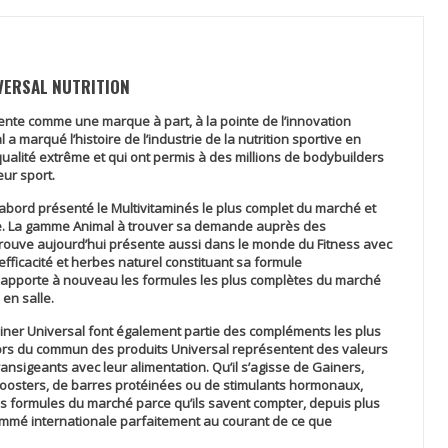
VERSAL NUTRITION
sente comme une marque à part, à la pointe de l’innovation
 a marqué l’histoire de l’industrie de la nutrition sportive en
ualité extrême et qui ont permis à des millions de bodybuilders
ur sport.
’abord présenté le Multivitaminés le plus complet du marché et
e. La gamme Animal à trouver sa demande auprès des
trouve aujourd’hui présente aussi dans le monde du Fitness avec
fficacité et herbes naturel constituant sa formule
s apporte à nouveau les formules les plus complètes du marché
en salle.
iner Universal font également partie des compléments les plus
s du commun des produits Universal représentent des valeurs
ansigeants avec leur alimentation. Qu’il s’agisse de Gainers,
boosters, de barres protéinées ou de stimulants hormonaux,
res formules du marché parce qu’ils savent compter, depuis plus
ommé internationale parfaitement au courant de ce que