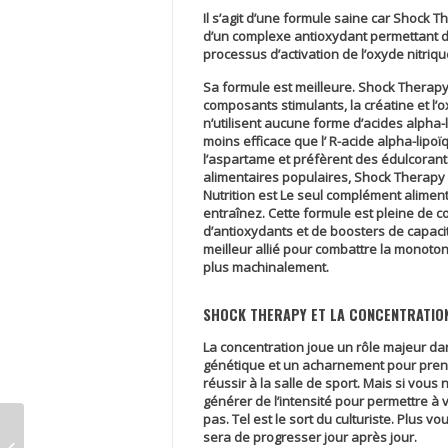
Il s’agit d’une formule saine car
Shock T
d’un complexe antioxydant permettant de
processus d’activation de l’oxyde nitriq
Sa formule est meilleure.
Shock Therap
composants stimulants, la créatine et l’o
n’utilisent aucune forme d’acides alpha
moins efficace que l’ R-acide alpha-li
l’aspartame et préfèrent des édulcoran
alimentaires populaires,
Shock Therapy
Nutrition est Le seul complément alimen
entraînez. Cette formule est pleine de 
d’antioxydants et de boosters de capaci
meilleur allié pour combattre la monoto
plus machinalement.
SHOCK THERAPY ET LA CONCENTRATIO
La concentration joue un rôle majeur dan
génétique et un acharnement pour prend
réussir à la salle de sport. Mais si vous 
générer de l’intensité pour permettre à 
pas. Tel est le sort du culturiste. Plus v
sera de progresser jour après jour.