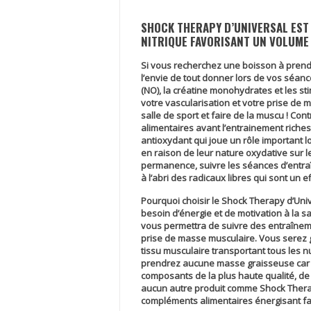
SHOCK THERAPY D’UNIVERSAL EST
NITRIQUE FAVORISANT UN VOLUME 
Si vous recherchez une boisson à prendr
l’envie de tout donner lors de vos séanc
(NO), la créatine monohydrates et les st
votre vascularisation et votre prise de 
salle de sport et faire de la muscu ! C
alimentaires avant l’entrainement riche
antioxydant qui joue un rôle important 
en raison de leur nature oxydative sur 
permanence, suivre les séances d’entra
à l’abri des radicaux libres qui sont un 
Pourquoi choisir le
Shock Therapy
d’Uni
besoin d’énergie et de motivation à la sa
vous permettra de suivre des entraîneme
prise de masse musculaire. Vous serez go
tissu musculaire transportant tous les 
prendrez aucune masse graisseuse car n
composants de la plus haute qualité, de
aucun autre produit comme
Shock Ther
compléments alimentaires énergisant fav