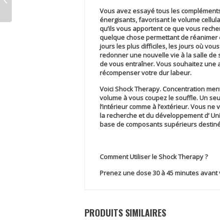
Vous avez essayé tous les compléments
énergisants, favorisant le volume cellul
qu’ils vous apportent ce que vous reche
quelque chose permettant de réanimer 
jours les plus difficiles, les jours où v
redonner une nouvelle vie à la salle de
de vous entraîner. Vous souhaitez une 
récompenser votre dur labeur.
Voici
Shock Therapy
. Concentration men
volume à vous coupez le souffle. Un seul
l’intérieur comme à l’extérieur. Vous n
la recherche et du développement d’ Univ
base de composants supérieurs destiné à
Comment Utiliser le Shock Therapy ?
Prenez une dose 30 à 45 minutes avant 
PRODUITS SIMILAIRES