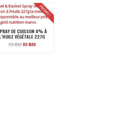
PROMO !
PRAY DE CUISSON 0% À
L’HUILE VÉGÉTALE 227G
Le
Le
119
MAD
80
MAD
prix
prix
initial
actuel
était :
est :
119 MAD.
80 MAD.