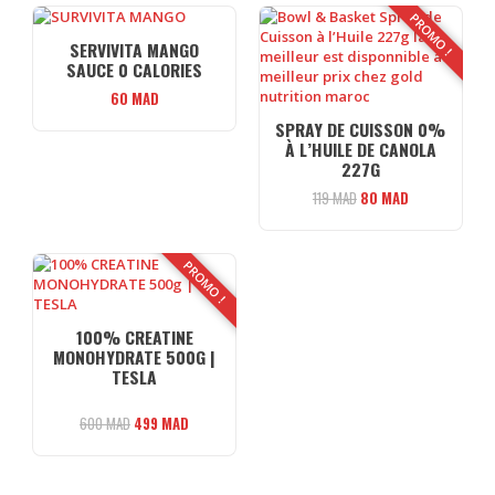
PROMO !
SERVIVITA MANGO
SAUCE 0 CALORIES
60
MAD
SPRAY DE CUISSON 0%
À L’HUILE DE CANOLA
227G
Le
Le
119
MAD
80
MAD
prix
prix
initial
actuel
était :
est :
PROMO !
119 MAD.
80 MAD.
100% CREATINE
MONOHYDRATE 500G |
TESLA
Le
Le
600
MAD
499
MAD
prix
prix
initial
actuel
était :
est :