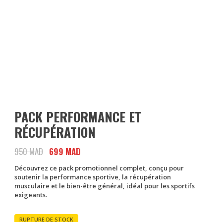
PACK PERFORMANCE ET
RÉCUPÉRATION
950
MAD
Le
699
MAD
Le
prix
prix
Découvrez ce
pack promotionnel complet
, conçu pour
initial
actuel
soutenir la performance sportive, la récupération
était :
est :
musculaire et le bien-être général, idéal pour les sportifs
exigeants.
950 MAD.
699 MAD.
RUPTURE DE STOCK