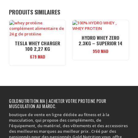
PRODUITS SIMILAIRES
HYDRO WHEY ZERO
TESLA WHEY CHARGER
2.3KG – SUPERIOR 14
100 2,27 KG
950
MAD
679
MAD
GOLDNUTRITION.MA | ACHETER VOTRE PROTEINE POUR
MUSCULATION AU MAROC.
boutique de vente en ligne dédiée au fitness et à la
musculation, qui propose des compléments, de
l’équipement, du matériel, des vêtements et des accessoires
des meilleures marques au meilleur prix . Créé par des
passionnés pour des passionnés,Gold Nutrition vous offre