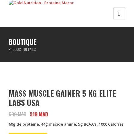
BOUTIQUE
PRODUCT DETAILS
MASS MUSCLE GAINER 5 KG ELITE
LABS USA
600
MAD
Le
519
MAD
Le
prix
prix
60g de protéine,
44g d’acide aminé, 5g BCAA’s,
1000 Calories
initial
actuel