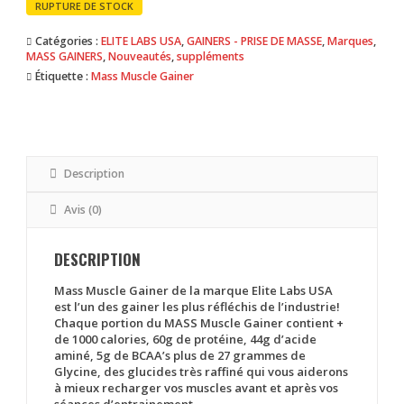
était :
est :
RUPTURE DE STOCK
600 MAD.
519 MAD.
Catégories :
ELITE LABS USA
,
GAINERS - PRISE DE MASSE
,
Marques
,
MASS GAINERS
,
Nouveautés
,
suppléments
Étiquette :
Mass Muscle Gainer
Description
Avis (0)
DESCRIPTION
Mass Muscle Gainer de la marque Elite Labs USA
est l’un des gainer les plus réfléchis de l’industrie!
Chaque portion du MASS Muscle Gainer contient +
de 1000 calories, 60g de protéine, 44g d’acide
aminé, 5g de BCAA’s plus de 27 grammes de
Glycine, des glucides très raffiné qui vous aiderons
à mieux recharger vos muscles avant et après vos