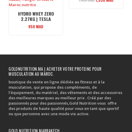
1,400
MAD
1,350
MAD
prix
prix
initial
actuel
HYDRO WHEY ZERO
était :
est :
2.27KG | TESLA
1,400 MAD.
1,350 MAD
950
MAD
GOLDNUTRITION.MA | ACHETER VOTRE PROTEINE POUR
MUSCULATION AU MAROC.
boutique de vente en ligne dédiée au fitness et à la
musculation, qui propose des compléments, de
l’équipement, du matériel, des vêtements et des accessoires
des meilleures marques au meilleur prix . Créé par des
passionnés pour des passionnés,Gold Nutrition vous offre
des produits de haute qualité pour vous en tant que sportif
ou que personne avec une mode vie active.
GOLD NUTRITION MARRAKECH