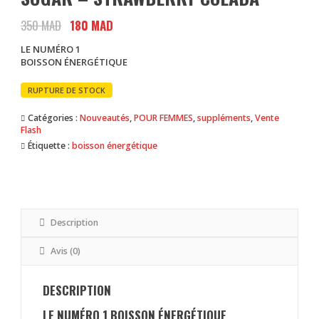
350
MAD
Le
180
MAD
Le
prix
prix
LE NUMÉRO 1
initial
actuel
BOISSON ÉNERGÉTIQUE
était :
est :
350 MAD.
180 MAD.
RUPTURE DE STOCK
Catégories :
Nouveautés
,
POUR FEMMES
,
suppléments
,
Vente
Flash
Étiquette :
boisson énergétique
Description
Avis (0)
DESCRIPTION
LE NUMÉRO 1 BOISSON ÉNERGÉTIQUE