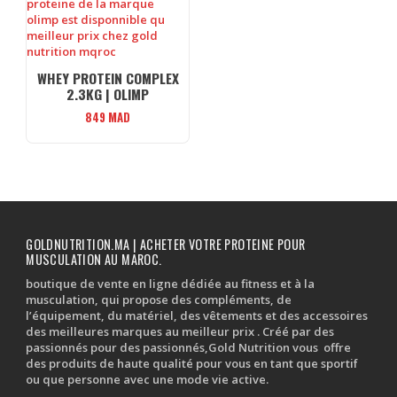
WHEY PROTEIN COMPLEX
2.3KG | OLIMP
849
MAD
GOLDNUTRITION.MA | ACHETER VOTRE PROTEINE POUR
MUSCULATION AU MAROC.
boutique de vente en ligne dédiée au fitness et à la
musculation, qui propose des compléments, de
l’équipement, du matériel, des vêtements et des accessoires
des meilleures marques au meilleur prix . Créé par des
passionnés pour des passionnés,Gold Nutrition vous offre
des produits de haute qualité pour vous en tant que sportif
ou que personne avec une mode vie active.