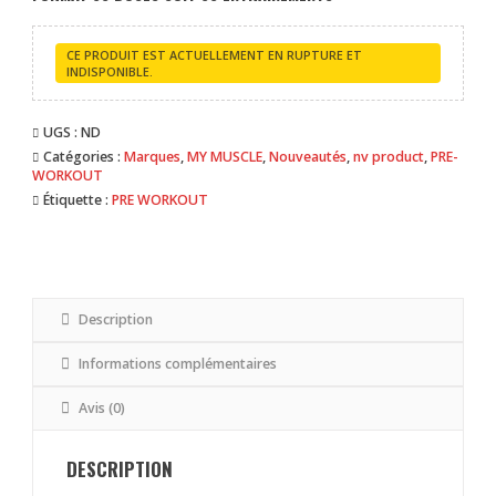
CE PRODUIT EST ACTUELLEMENT EN RUPTURE ET
INDISPONIBLE.
UGS :
ND
Catégories :
Marques
,
MY MUSCLE
,
Nouveautés
,
nv product
,
PRE-
WORKOUT
Étiquette :
PRE WORKOUT
Description
Informations complémentaires
Avis (0)
DESCRIPTION