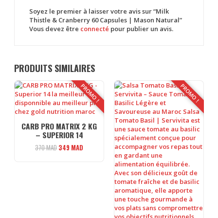
Soyez le premier à laisser votre avis sur “Milk
Thistle & Cranberry 60 Capsules | Mason Natural”
Vous devez être
connecté
pour publier un avis.
PRODUITS SIMILAIRES
PROMO !
PROMO !
CARB PRO MATRIX 2 KG
– SUPERIOR 14
Le
Le
370
MAD
349
MAD
prix
prix
initial
actuel
était :
est :
370 MAD.
349 MAD.