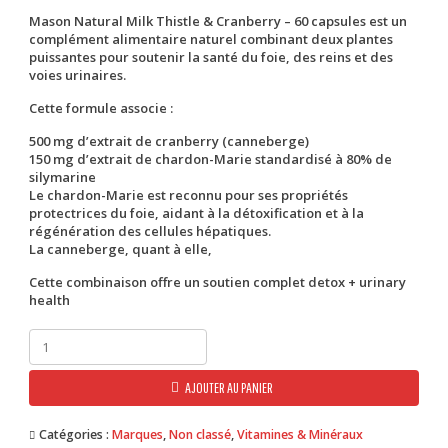
Mason Natural Milk Thistle & Cranberry – 60 capsules
est un
complément alimentaire naturel combinant deux plantes
puissantes pour soutenir la santé du foie, des reins et des
voies urinaires.
Cette formule associe :
500 mg d’extrait de cranberry (canneberge)
150 mg d’extrait de chardon-Marie standardisé à 80% de
silymarine
Le chardon-Marie est reconnu pour ses propriétés
protectrices du foie, aidant à la détoxification et à la
régénération des cellules hépatiques.
La canneberge, quant à elle,
Cette combinaison offre un
soutien complet detox + urinary
health
quantité
de
Milk
AJOUTER AU PANIER
Thistle
&
Cranberry
Catégories :
Marques
,
Non classé
,
Vitamines & Minéraux
60