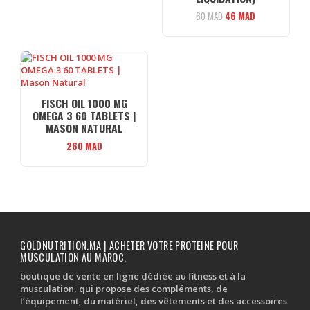
Le
Le
60
MAD
46
MAD
prix
prix
initial
actuel
était :
est :
60 MAD.
46 MAD.
FISCH OIL 1000 MG
OMEGA 3 60 TABLETS |
MASON NATURAL
260
MAD
GOLDNUTRITION.MA | ACHETER VOTRE PROTEINE POUR
MUSCULATION AU MAROC.
boutique de vente en ligne dédiée au fitness et à la
musculation, qui propose des compléments, de
l’équipement, du matériel, des vêtements et des accessoires