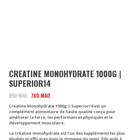
CREATINE MONOHYDRATE 1000G |
SUPERIOR14
850
MAD
Le
780
MAD
Le
prix
prix
Creatine Monohydrate 1000g | Superior14
est un
initial
actuel
complément alimentaire de haute qualité conçu pour
était :
est :
améliorer la force, les performances physiques et le
développement musculaire.
850 MAD.
780 MAD.
La
créatine monohydrate
est l’un des suppléments les plus
étudiés et efficaces dans le domaine du sport. Elle aide à