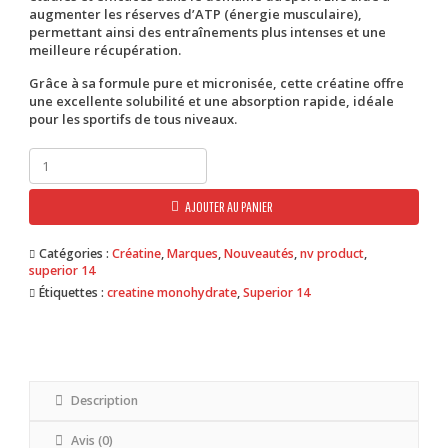
augmenter les réserves d’ATP (énergie musculaire),
permettant ainsi des entraînements plus intenses et une
meilleure récupération.
Grâce à sa formule pure et micronisée, cette créatine offre
une excellente solubilité et une absorption rapide, idéale
pour les sportifs de tous niveaux.
quantité
de
Creatine
AJOUTER AU PANIER
Monohydrate
1000g
|
Catégories :
Créatine
,
Marques
,
Nouveautés
,
nv product
,
Superior14
superior 14
Étiquettes :
creatine monohydrate
,
Superior 14
Description
Avis (0)