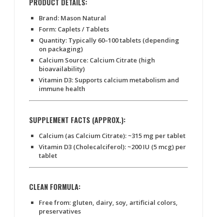
PRODUCT DETAILS:
Brand
: Mason Natural
Form
: Caplets / Tablets
Quantity
: Typically 60–100 tablets (depending
on packaging)
Calcium Source
: Calcium Citrate (high
bioavailability)
Vitamin D3
: Supports calcium metabolism and
immune health
SUPPLEMENT FACTS (APPROX.):
Calcium (as Calcium Citrate)
: ~315 mg per tablet
Vitamin D3 (Cholecalciferol)
: ~200 IU (5 mcg) per
tablet
CLEAN FORMULA:
Free from:
gluten, dairy, soy, artificial colors,
preservatives