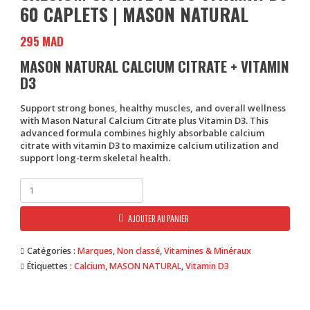
60 CAPLETS | MASON NATURAL
295
MAD
MASON NATURAL CALCIUM CITRATE + VITAMIN
D3
Support strong bones, healthy muscles, and overall wellness
with
Mason Natural Calcium Citrate plus Vitamin D3
. This
advanced formula combines highly absorbable calcium
citrate with vitamin D3 to maximize calcium utilization and
support long-term skeletal health.
quantité
de
Calcium
AJOUTER AU PANIER
Citrate
plus
Vitamin
Catégories :
Marques
,
Non classé
,
Vitamines & Minéraux
D3
Étiquettes :
Calcium
,
MASON NATURAL
,
Vitamin D3
60
Caplets
|
Mason