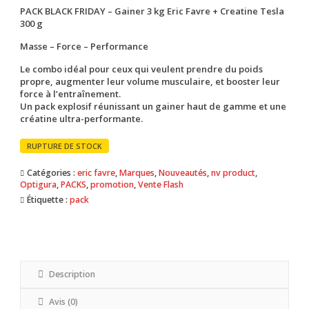
prix
prix
PACK BLACK FRIDAY – Gainer 3 kg Eric Favre + Creatine Tesla
initial
actuel
300 g
était :
est :
Masse – Force – Performance
900 MAD.
750 MAD.
Le combo idéal pour ceux qui veulent prendre du poids
propre, augmenter leur volume musculaire, et booster leur
force à l’entraînement.
Un pack explosif réunissant un gainer haut de gamme et une
créatine ultra-performante.
RUPTURE DE STOCK
Catégories :
eric favre
,
Marques
,
Nouveautés
,
nv product
,
Optigura
,
PACKS
,
promotion
,
Vente Flash
Étiquette :
pack
Description
Avis (0)