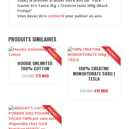
Soyez le premier à laisser votre avis sur “Pack
Gainer Eric Favre 3kg + Creatine tesla 300g (Black
Friday)”
Vous devez être
connecté
pour publier un avis.
PRODUITS SIMILAIRES
PROMO !
PROMO !
HOODIE UNLIMITED
100% COTTON
100% CREATINE
MONOHYDRATE 500G |
Le
Le
250
MAD
179
MAD
TESLA
prix
prix
initial
actuel
Le
Le
600
MAD
499
MAD
était :
est :
prix
prix
250 MAD.
179 MAD.
initial
actuel
était :
est :
PROMO !
600 MAD.
499 MAD.