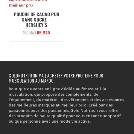
POUDRE DE CACAO PUR
SANS SUCRE –
HERSHEY’S
Le
Le
100
MAD
85
MAD
prix
prix
initial
actuel
était :
est :
100 MAD.
85 MAD.
GOLDNUTRITION.MA | ACHETER VOTRE PROTEINE POUR
MUSCULATION AU MAROC.
boutique de vente en ligne dédiée au fitness et à la
musculation, qui propose des compléments, de
l’équipement, du matériel, des vêtements et des accessoires
des meilleures marques au meilleur prix . Créé par des
passionnés pour des passionnés,Gold Nutrition vous offre
des produits de haute qualité pour vous en tant que sportif
ou que personne avec une mode vie active.