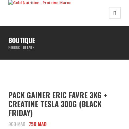
BOUTIQUE
PRODUCT DETAILS
PACK GAINER ERIC FAVRE 3KG +
CREATINE TESLA 300G (BLACK
FRIDAY)
900
MAD
Le
750
MAD
Le