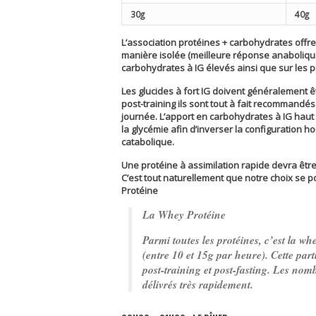
30g
40g
L’association protéines + carbohydrates offre 
manière isolée (meilleure réponse anabolique,
carbohydrates à IG élevés ainsi que sur les 
Les glucides à fort IG doivent généralement êt
post-training ils sont tout à fait recommandés
journée. L’apport en carbohydrates à IG haut
la glycémie afin d’inverser la configuration 
catabolique.
Une protéine à assimilation rapide devra être
C’est tout naturellement que notre choix se po
Protéine
La Whey Protéine
Parmi toutes les protéines, c’est la wh
(entre 10 et 15g par heure). Cette part
post-training et post-fasting. Les no
délivrés très rapidement.