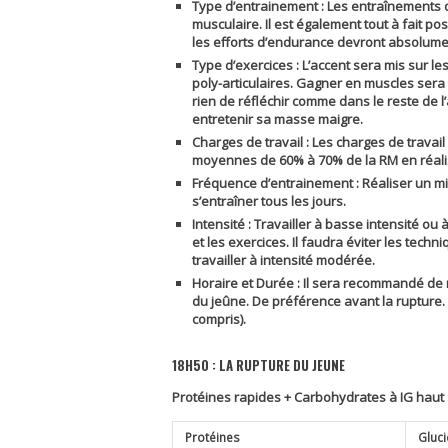
Type d’entrainement :
Les entraînements d
musculaire. Il est également tout à fait p
les efforts d’endurance devront absolumen
Type d’exercices :
L’accent sera mis sur le
poly-articulaires. Gagner en muscles sera t
rien de réfléchir comme dans le reste de l
entretenir sa masse maigre.
Charges de travail :
Les charges de travail
moyennes de 60% à 70% de la RM en réalisa
Fréquence d’entrainement :
Réaliser un mi
s’entraîner tous les jours.
Intensité :
Travailler à basse intensité ou 
et les exercices. Il faudra éviter les techn
travailler à intensité modérée.
Horaire et Durée :
Il sera recommandé de r
du jeûne. De préférence avant la rupture
compris).
18H50 : LA RUPTURE DU JEUNE
Protéines rapides + Carbohydrates à IG haut 
Protéines
Gluc