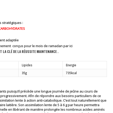
s stratégiques :
T CARBOHYDRATES
ment adaptée
nement conçus pour le mois de ramadan par ici
T LA CLÉ DE LA RÉUSSITE MAINTENANCE .
Lipides
Energie
35g
735kcal
rtants puisqu’il précède une longue journée de jeûne au cours de
le progressivement. Afin de répondre aux besoins particuliers de ce
milation lente à action anti-catabolique. C’est tout naturellement que
ire laitière. Son assimilation lente de 5 à 6 g par heure permettra
onnelle en libérant de manière prolongée les nombreux acides aminés