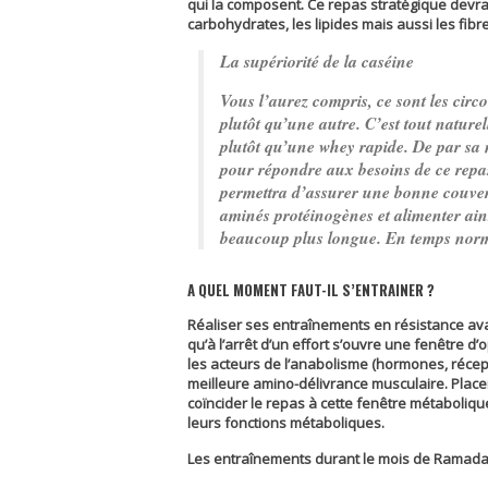
qui la composent. Ce repas stratégique devra
carbohydrates, les lipides mais aussi les fibr
La supériorité de la caséine
Vous l’aurez compris, ce sont les cir
plutôt qu’une autre. C’est tout nature
plutôt qu’une whey rapide. De par sa n
pour répondre aux besoins de ce repas 
permettra d’assurer une bonne couvert
aminés protéinogènes et alimenter ain
beaucoup plus longue. En temps normal
A QUEL MOMENT FAUT-IL S’ENTRAINER ?
Réaliser ses entraînements en résistance avan
qu’à l’arrêt d’un effort s’ouvre une fenêtre d’
les acteurs de l’anabolisme (hormones, récept
meilleure amino-délivrance musculaire. Place
coïncider le repas à cette fenêtre métaboliq
leurs fonctions métaboliques.
Les entraînements durant le mois de Ramada