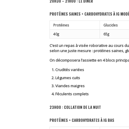
20H30 – 21H00 : LE DÎNER
PROTÉINES
SAINES + CARBOHYDRATES À IG MODÉ
Protéines
Glucides
40g
65g
C’est un repas à visée roborative au cours du
selon une juste mesure : protéines saines, glu
On décomposera l’assiette en 4 blocs princip
Crudités variées
Légumes cuits
Viandes maigres
Féculents complets
23H00 : COLLATION DE LA NUIT
PROTÉINES + CARBOHYDRATES À IG BAS