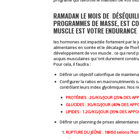
programe qui favorise le maintien de vos mus
RAMADAN
LE MOIS DE DÉSÉQUIL
PROGRAMMES DE MASSE, EST CO
MUSCLE EST VOTRE ENDURANCE 
les hormones est impactée fortement par le j
alimentaires en soirée et le décalage de l’hor
développement de vos muscle . ce qui rend pr
acquis musculaires qui ‘ont durement constru
Pour cela, il faudra :
Définir un objectif calorifique de mainten
Configurer la ratios en macronutriments 
contrôlant leurs index glycémiques. Nos 
PROTÉINES : 2G/KG/JOUR (25% DES AP
GLUCIDES : 3G/KG/JOUR (40% DES APP
LIPIDES : 1.2G/KG/JOUR (35% DES APPO
Définir un planning de prises alimentaires
RUPTURE DU JEÛNE : 18H50 selons l’hor