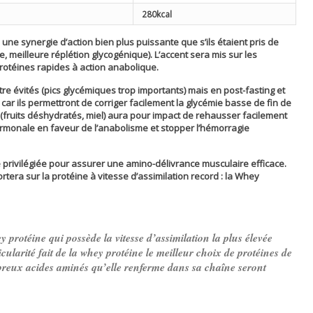
280kcal
une synergie d’action bien plus puissante que s’ils étaient pris de
 meilleure réplétion glycogénique). L’accent sera mis sur les
protéines rapides à action anabolique.
re évités (pics glycémiques trop importants) mais en post-fasting et
 car ils permettront de corriger facilement la glycémie basse de fin de
 (fruits déshydratés, miel) aura pour impact de rehausser facilement
hormonale en faveur de l’anabolisme et stopper l’hémorragie
 privilégiée pour assurer une amino-délivrance musculaire efficace.
rtera sur la protéine à vitesse d’assimilation record :
la Whey
ey protéine qui possède la vitesse d’assimilation la plus élevée
icularité fait de la whey protéine le meilleur choix de protéines de
mbreux acides aminés qu’elle renferme dans sa chaîne seront