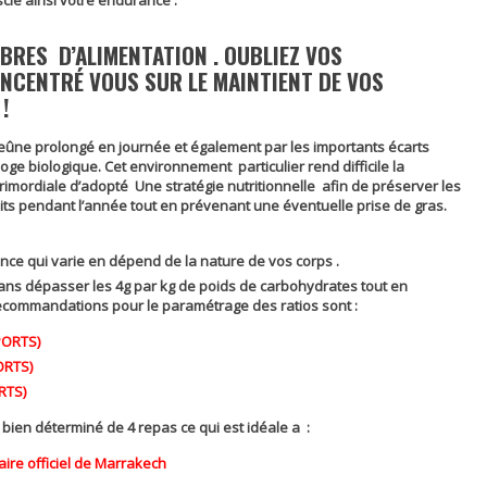
cle ainsi votre endurance .
IBRES D’ALIMENTATION . OUBLIEZ VOS
NCENTRÉ VOUS SUR LE MAINTIENT DE VOS
!
eûne prolongé en journée et également par les importants écarts
loge biologique. Cet environnement particulier rend difficile la
imordiale d’adopté Une stratégie nutritionnelle afin de préserver les
its pendant l’année tout en prévenant une éventuelle prise de gras.
ance qui varie en dépend de la nature de vos corps .
sans dépasser les 4g par kg de poids de carbohydrates tout en
recommandations pour le paramétrage des ratios sont :
PORTS)
ORTS)
RTS)
 bien déterminé de 4 repas ce qui est idéale a :
aire officiel de Marrakech