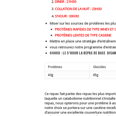
DÎNER : 21H30
COLLATION DE LA NUIT : 23H30
S’HOUR : 03H30
Miser sur les
sources de protéines
les plu
PROTÉINES RAPIDES DE TYPE WHEY E
PROTÉINES LENTES DE TYPE CASEINE
Mettre en place une stratégie d’entraîne
vous retrouvez notre programme d’entrai
04H00 : LE S’HOUR
LA REPAS DE BASE DISAN
Protéines
Glucides
40g
65g
Ce repas fait partie des repas les plus impo
laquelle un catabolisme nutritionnel s’instal
repas, nous opterons pour une protéine à assi
notre choix se portera sur une caséine micella
d’assurer une excellente couverture nutriti