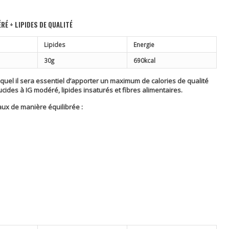
RÉ + LIPIDES DE QUALITÉ
Lipides
Energie
30g
690kcal
quel il sera essentiel d’apporter un maximum de calories de qualité
cides à IG modéré, lipides insaturés et fibres alimentaires.
aux de manière équilibrée :