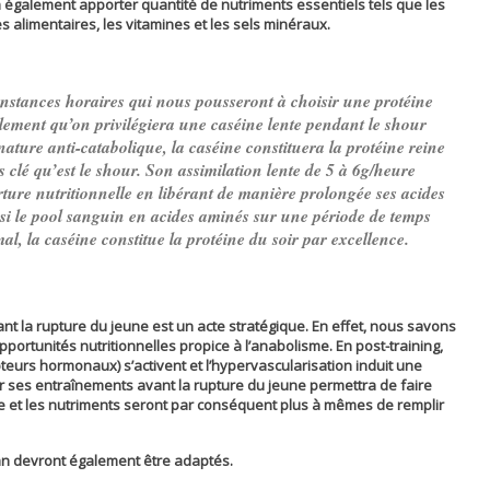
 également apporter quantité de nutriments essentiels tels que les
es alimentaires, les vitamines et les sels minéraux.
constances horaires qui nous pousseront à choisir une protéine
llement qu’on privilégiera une caséine lente pendant le shour
ature anti-catabolique, la caséine constituera la protéine reine
clé qu’est le shour. Son assimilation lente de 5 à 6g/heure
ure nutritionnelle en libérant de manière prolongée ses acides
si le pool sanguin en acides aminés sur une période de temps
, la caséine constitue la protéine du soir par excellence.
t la rupture du jeune est un acte stratégique. En effet, nous savons
opportunités nutritionnelles propice à l’anabolisme. En post-training,
eurs hormonaux) s’activent et l’hypervascularisation induit une
r ses entraînements avant la rupture du jeune permettra de faire
ue et les nutriments seront par conséquent plus à mêmes de remplir
n devront également être adaptés.