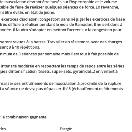
e musculation devront être basés sur l’hypertrophie et le volume
ossible de faire de réaliser quelques séances de force. En revanche,
t être évités en état de jeûne.
s exercices d’isolation (congestion) sans négliger les exercices de base
rès difficile à réaliser pendant le mois de Ramadan. Il ne sert donc à
’année. Il faudra s’adapter en mettant l’accent sur la congestion pour
 seront revues à la baisse. Travailler en résistance avec des charges
nt 8 à 10 répétitions.
nimum de 3 séances par semaine mais il est tout à fait possible de
à intensité modérée en respectant les temps de repos entre les séries
iques d’intensification (trisets, super-sets, pyramidal…) en veillant à
éaliser ses entraînements de musculation à proximité de la rupture
. La séance ne devra pas dépasser 1h15 (échauffement et étirements
: la combinaison
gagnante
ides
Energie